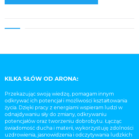
KILKA SŁÓW OD ARONA:
Przekazując swoją wiedzę, pomagam innym
odkrywać ich potencjał i możliwości kształtowania
życia. Dzięki pracy z energiami wspieram ludzi w
odnajdywaniu siły do zmiany, odkrywaniu
potencjałów oraz tworzeniu dobrobytu. Łącząc
świadomość ducha i materii, wykorzystuję zdolności
uzdrowienia, jasnowidzenia i odczytywania ludzkich