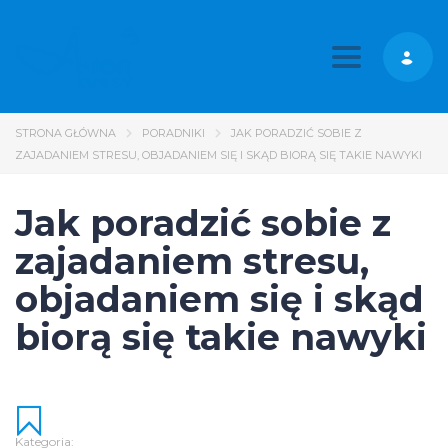
Toggle nav
STRONA GŁÓWNA
PORADNIKI
JAK PORADZIĆ SOBIE Z
ZAJADANIEM STRESU, OBJADANIEM SIĘ I SKĄD BIORĄ SIĘ TAKIE NAWYKI
Jak poradzić sobie z
zajadaniem stresu,
objadaniem się i skąd
biorą się takie nawyki
Kategoria: