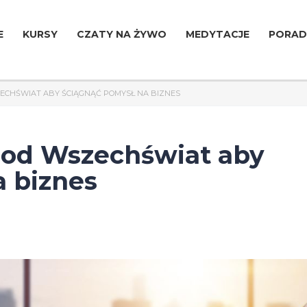
E
KURSY
CZATY NA ŻYWO
MEDYTACJE
PORAD
ZECHŚWIAT ABY ŚCIĄGNĄĆ POMYSŁ NA BIZNES
 pod Wszechświat aby
a biznes