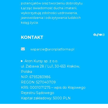
potencjałów oraz tworzeniu dobrobytu.
Łącząc świadomość ducha i materii,
wykorzystuję zdolności uzdrowienia,
jasnowidzenia i odczytywania ludzkich
ksiąg życia.
KONTAKT
wsparcie@aronplatforma.pl
Aron Kursy sp. z o.o.
ul. Zabawa 28 / Lu1, 30-653 Kraków,
Polska
NIP: 6793283986
REGON: 527040709
KRS: 0001071275 – wpis do Krajowego
Rejestru Sądowego
Kapitał zakładowy: 5000 PLN