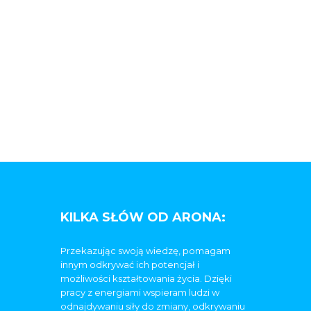
KILKA SŁÓW OD ARONA:
Przekazując swoją wiedzę, pomagam
innym odkrywać ich potencjał i
możliwości kształtowania życia. Dzięki
pracy z energiami wspieram ludzi w
odnajdywaniu siły do zmiany, odkrywaniu