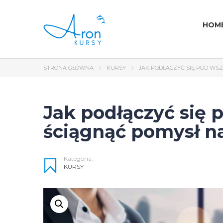
HOM
STRONA GŁÓWNA
KURSY
JAK PODŁĄCZYĆ SIĘ POD WS
Jak podłączyć się
ściągnąć pomysł n
Kategoria:
KURSY