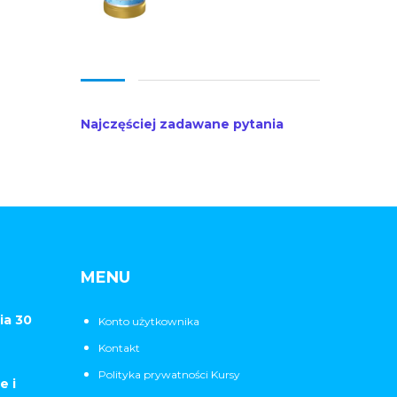
Najczęściej zadawane pytania
MENU
ia 30
Konto użytkownika
Kontakt
Polityka prywatności Kursy
e i