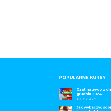
POPULARNE KURSY
Czat na żywo z dn
grudnia 2024
AUTOR: ARON
Jak wybaczyć sobi