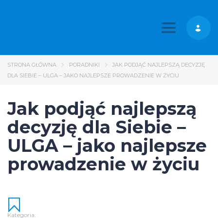
Toggle nav
STRONA GŁÓWNA
PORADNIKI
JAK PODJĄĆ NAJLEPSZĄ DECYZJĘ
DLA SIEBIE – ULGA – JAKO NAJLEPSZE PROWADZENIE W ŻYCIU
Jak podjąć najlepszą
decyzję dla Siebie –
ULGA – jako najlepsze
prowadzenie w życiu
Kategoria: