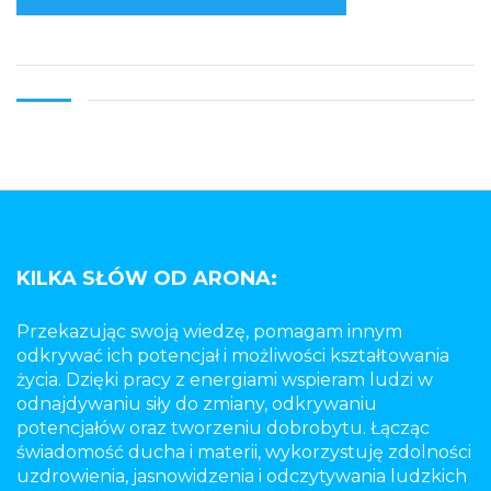
KILKA SŁÓW OD ARONA:
Przekazując swoją wiedzę, pomagam innym
odkrywać ich potencjał i możliwości kształtowania
życia. Dzięki pracy z energiami wspieram ludzi w
odnajdywaniu siły do zmiany, odkrywaniu
potencjałów oraz tworzeniu dobrobytu. Łącząc
świadomość ducha i materii, wykorzystuję zdolności
uzdrowienia, jasnowidzenia i odczytywania ludzkich