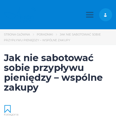
Toggle nav
STRONA GŁÓWNA
PORADNIKI
JAK NIE SABOTOWAĆ SOBIE
PRZYPŁYWU PIENIĘDZY – WSPÓLNE ZAKUPY
Jak nie sabotować
sobie przypływu
pieniędzy – wspólne
zakupy
Kategoria: