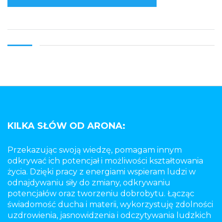
KILKA SŁÓW OD ARONA:
Przekazując swoją wiedzę, pomagam innym
odkrywać ich potencjał i możliwości kształtowania
życia. Dzięki pracy z energiami wspieram ludzi w
odnajdywaniu siły do zmiany, odkrywaniu
potencjałów oraz tworzeniu dobrobytu. Łącząc
świadomość ducha i materii, wykorzystuję zdolności
uzdrowienia, jasnowidzenia i odczytywania ludzkich