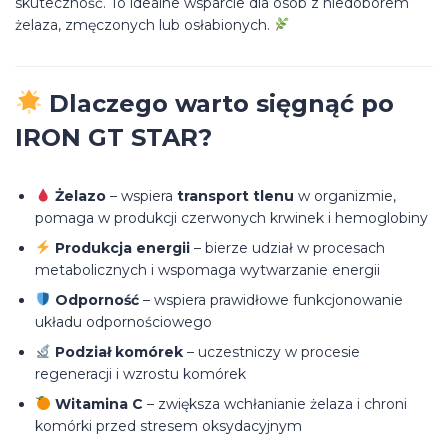
skuteczność. To idealne wsparcie dla osób z niedoborem
żelaza, zmęczonych lub osłabionych.
Dlaczego warto sięgnąć po
IRON GT STAR?
Żelazo
– wspiera
transport tlenu
w organizmie,
pomaga w produkcji czerwonych krwinek i hemoglobiny
Produkcja energii
– bierze udział w procesach
metabolicznych i wspomaga wytwarzanie energii
Odporność
– wspiera prawidłowe funkcjonowanie
układu odpornościowego
Podział komórek
– uczestniczy w procesie
regeneracji i wzrostu komórek
Witamina C
– zwiększa wchłanianie żelaza i chroni
komórki przed stresem oksydacyjnym