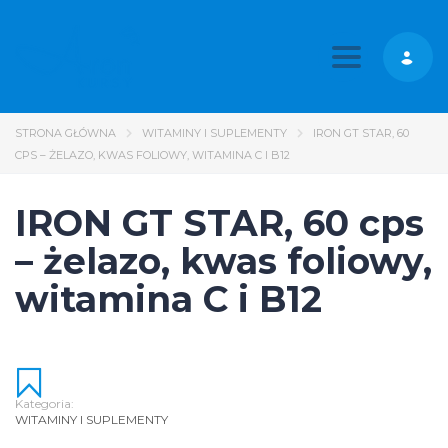
Toggle nav
STRONA GŁÓWNA
WITAMINY I SUPLEMENTY
IRON GT STAR, 60
CPS – ŻELAZO, KWAS FOLIOWY, WITAMINA C I B12
IRON GT STAR, 60 cps
– żelazo, kwas foliowy,
witamina C i B12
Kategoria:
WITAMINY I SUPLEMENTY