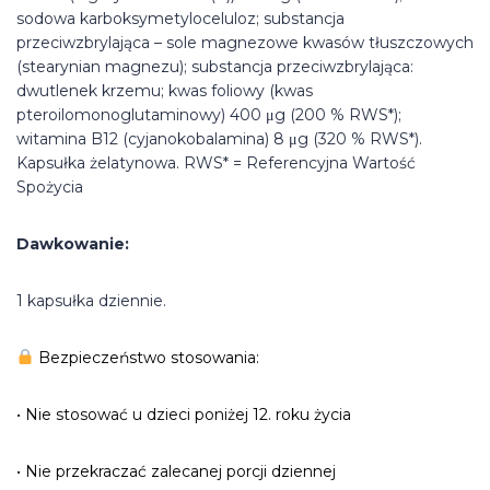
sodowa karboksymetyloceluloz; substancja
przeciwzbrylająca – sole magnezowe kwasów tłuszczowych
(stearynian magnezu); substancja przeciwzbrylająca:
dwutlenek krzemu; kwas foliowy (kwas
pteroilomonoglutaminowy) 400 μg (200 % RWS*);
witamina B12 (cyjanokobalamina) 8 μg (320 % RWS*).
Kapsułka żelatynowa. RWS* = Referencyjna Wartość
Spożycia
Dawkowanie:
1 kapsułka dziennie.
Bezpieczeństwo stosowania:
• Nie stosować u dzieci poniżej 12. roku życia
• Nie przekraczać zalecanej porcji dziennej