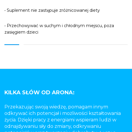
• Suplement nie zastępuje zróżnicowanej diety
• Przechowywać w suchym i chłodnym miejscu, poza
zasięgiem dzieci
KILKA SŁÓW OD ARONA:
Przekazując swoją wiedzę, pomagam innym
odkrywać ich potencjał i możliwości kształtowania
życia. Dzięki pracy z energiami wspieram ludzi w
odnajdywaniu siły do zmiany, odkrywaniu