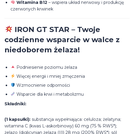
Witamina B12
– wspiera układ nerwowy i produkcję
czerwonych krwinek
IRON GT STAR – Twoje
codzienne wsparcie w walce z
niedoborem żelaza!
Podniesienie poziomu żelaza
Więcej energii i mniej zmęczenia
Wzmocnienie odporności
Wsparcie dla krwi i metabolizmu
Składniki:
(1 kapsułki):
substancja wypełniająca: celuloza; żelatyna;
witamina C (kwas L-askorbinowy) 60 mg (75 % RWS*);
żelazo (diglicynian żelaza (II)) 28 mg (200% RWS*); sól