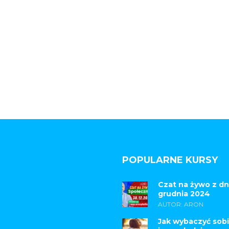
POPULARNE KURSY
Czat na żywo z dn
grudnia 2024
AUTOR: ARON
Jak wybaczyć sobi