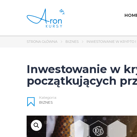
HOM
STRONA GŁÓWNA
BIZNES
INWESTOWANIE W KRYPTO I
Inwestowanie w kry
początkujących prz
Kategoria:
BIZNES