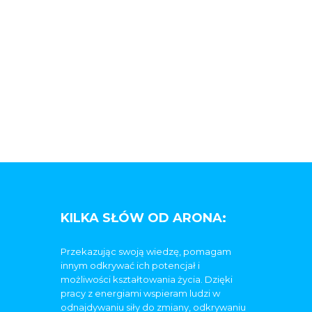
KILKA SŁÓW OD ARONA:
Przekazując swoją wiedzę, pomagam
innym odkrywać ich potencjał i
możliwości kształtowania życia. Dzięki
pracy z energiami wspieram ludzi w
odnajdywaniu siły do zmiany, odkrywaniu