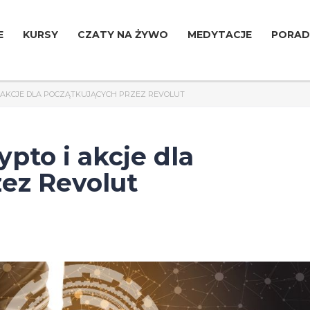
E
KURSY
CZATY NA ŻYWO
MEDYTACJE
PORAD
 AKCJE DLA POCZĄTKUJĄCYCH PRZEZ REVOLUT
pto i akcje dla
ez Revolut