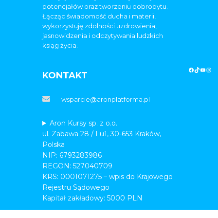
potencjałów oraz tworzeniu dobrobytu.
Łącząc świadomość ducha i materii,
wykorzystuję zdolności uzdrowienia,
jasnowidzenia i odczytywania ludzkich
ksiąg życia.
KONTAKT
wsparcie@aronplatforma.pl
Aron Kursy sp. z o.o.
ul. Zabawa 28 / Lu1, 30-653 Kraków,
Polska
NIP: 6793283986
REGON: 527040709
KRS: 0001071275 – wpis do Krajowego
Rejestru Sądowego
Kapitał zakładowy: 5000 PLN