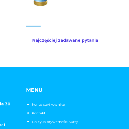
Najczęściej zadawane pytania
MENU
ia 30
Konto użytkownika
Kontakt
Polityka prywatności Kursy
e i