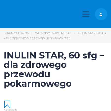
Toggle nav
STRONA GŁÓWNA
WITAMINY I SUPLEMENTY
INULIN STAR, 60 SFG
– DLA ZDROWEGO PRZEWODU POKARMOWEGO
INULIN STAR, 60 sfg –
dla zdrowego
przewodu
pokarmowego
Kategoria: