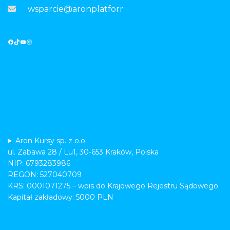
wsparcie@aronplatforma.pl
Aron Kursy sp. z o.o.
ul. Zabawa 28 / Lu1, 30-653 Kraków, Polska
NIP: 6793283986
REGON: 527040709
KRS: 0001071275 – wpis do Krajowego Rejestru Sądowego
Kapitał zakładowy: 5000 PLN