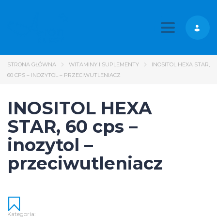
Toggle nav
STRONA GŁÓWNA
WITAMINY I SUPLEMENTY
INOSITOL HEXA STAR,
60 CPS – INOZYTOL – PRZECIWUTLENIACZ
INOSITOL HEXA
STAR, 60 cps –
inozytol –
przeciwutleniacz
Kategoria: