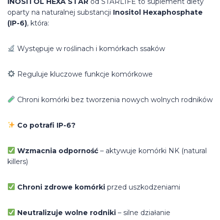
INOSITOL HEXA STAR
od STARLIFE to suplement diety
oparty na naturalnej substancji
Inositol Hexaphosphate
(IP-6)
, która:
Występuje w roślinach i komórkach ssaków
Reguluje kluczowe funkcje komórkowe
Chroni komórki bez tworzenia nowych wolnych rodników
Co potrafi IP-6?
Wzmacnia odporność
– aktywuje komórki NK (natural
killers)
Chroni zdrowe komórki
przed uszkodzeniami
Neutralizuje wolne rodniki
– silne działanie