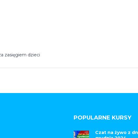
a zasięgiem dzieci
POPULARNE KURSY
Czat na żywo z dn