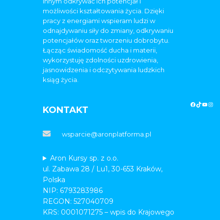
innym odkrywać ich potencjał i
możliwości kształtowania życia. Dzięki
pracy z energiami wspieram ludzi w
odnajdywaniu siły do zmiany, odkrywaniu
potencjałów oraz tworzeniu dobrobytu.
Łącząc świadomość ducha i materii,
wykorzystuję zdolności uzdrowienia,
jasnowidzenia i odczytywania ludzkich
ksiąg życia.
KONTAKT
wsparcie@aronplatforma.pl
Aron Kursy sp. z o.o.
ul. Zabawa 28 / Lu1, 30-653 Kraków,
Polska
NIP: 6793283986
REGON: 527040709
KRS: 0001071275 – wpis do Krajowego