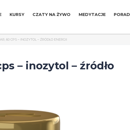
E
KURSY
CZATY NA ŻYWO
MEDYTACJE
PORAD
AR, 60 CPS – INOZYTOL – ŹRÓDŁO ENERGII
s – inozytol – źródło