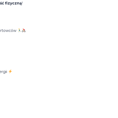
ść fizyczną
!
portowców
rgii