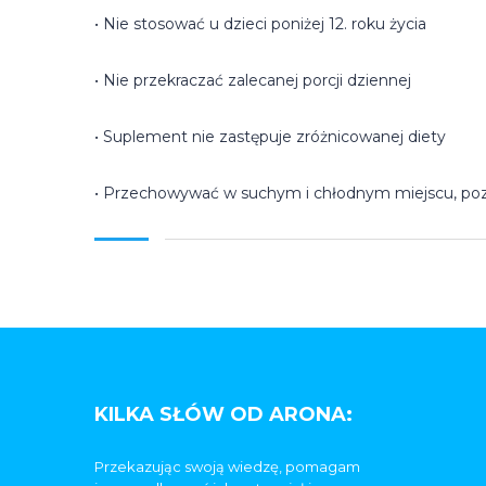
• Nie stosować u dzieci poniżej 12. roku życia
• Nie przekraczać zalecanej porcji dziennej
• Suplement nie zastępuje zróżnicowanej diety
• Przechowywać w suchym i chłodnym miejscu, poz
KILKA SŁÓW OD ARONA:
Przekazując swoją wiedzę, pomagam