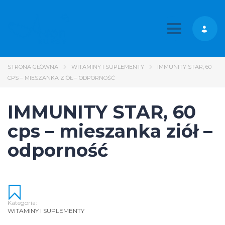
Toggle nav
STRONA GŁÓWNA
WITAMINY I SUPLEMENTY
IMMUNITY STAR, 60
CPS – MIESZANKA ZIÓŁ – ODPORNOŚĆ
IMMUNITY STAR, 60
cps – mieszanka ziół –
odporność
Kategoria:
WITAMINY I SUPLEMENTY