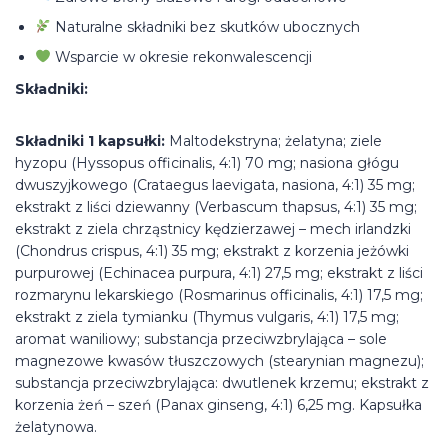
Naturalne składniki bez skutków ubocznych
Wsparcie w okresie rekonwalescencji
Składniki:
Składniki 1 kapsułki:
Maltodekstryna; żelatyna; ziele
hyzopu (Hyssopus officinalis, 4:1) 70 mg; nasiona głógu
dwuszyjkowego (Crataegus laevigata, nasiona, 4:1) 35 mg;
ekstrakt z liści dziewanny (Verbascum thapsus, 4:1) 35 mg;
ekstrakt z ziela chrząstnicy kędzierzawej – mech irlandzki
(Chondrus crispus, 4:1) 35 mg; ekstrakt z korzenia jeżówki
purpurowej (Echinacea purpura, 4:1) 27,5 mg; ekstrakt z liści
rozmarynu lekarskiego (Rosmarinus officinalis, 4:1) 17,5 mg;
ekstrakt z ziela tymianku (Thymus vulgaris, 4:1) 17,5 mg;
aromat waniliowy; substancja przeciwzbrylająca – sole
magnezowe kwasów tłuszczowych (stearynian magnezu);
substancja przeciwzbrylająca: dwutlenek krzemu; ekstrakt z
korzenia żeń – szeń (Panax ginseng, 4:1) 6,25 mg. Kapsułka
żelatynowa.