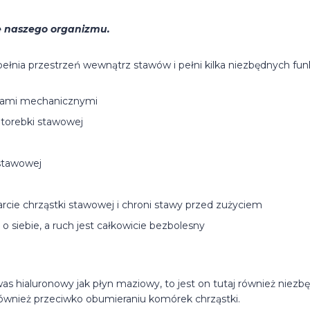
e naszego organizmu.
ełnia przestrzeń wewnątrz stawów i pełni kilka niezbędnych funk
eniami mechanicznymi
 torebki stawowej
 stawowej
arcie chrząstki stawowej i chroni stawy przed zużyciem
ę o siebie, a ruch jest całkowicie bezbolesny
as hialuronowy jak płyn maziowy, to jest on tutaj również niezb
a również przeciwko obumieraniu komórek chrząstki.