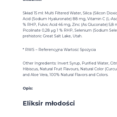
Skład 15 ml: Multi Filtered Water, Silica (Silicon D
Acid (Sodium Hyaluronate) 88 mg, Vitamin C (L-As
% RHP, Fulvic Acid 46 mg, Zinc (As Gluconate) 5,
Picolinate 0,28 μg 1 % RHP, Selenium (Sodium Sele
prehistoric Great Salt Lake, Utah.
* RWS – Referencyjna Wartość Spożycia
Other Ingredients: Invert Syrup, Purified Water, Citri
Hibiscus, Natural Fruit Flavours, Natural Color (Cu
and Aloe Vera, 100% Natural Flavors and Colors.
Opis:
Eliksir młodości