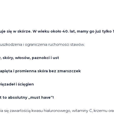
 się w skórze. W wieku około 40. lat, mamy go już tylko 1
 uszkodzenia i ograniczenia ruchomości stawów.
, skóry, włosów, paznokci i ust
napięta i promienna skóra bez zmarszczek
ęzadeł i ścięgien
st to absolutny „must have”!
się zawartością kwasu hialuronowego, witaminy C, krzemu ora