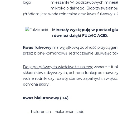
mieszanki 74 podstawowych minerał
mikrokoloidalnego. Bioprzyswajalnoś
(źródłem jest woda mineralna oraz kwas fulwowy z G
Minerały występują w postaci gl
również dzięki FULVIC ACID.
Kwas fulwowy
ma wyjątkową zdolność przyciągania 
przez błonę komórkową, jednocześnie usuwając tok
Do jego głównych właściwości należą:
wsparcie funk
składników odżywczych, ochrona funkcji poznawc
wolne rodniki czy rozwój stanów zapalnych, zwiększ
ochrona skóry.
Kwas hialuronowy (HA)
– hialuronian – hialuronian sodu