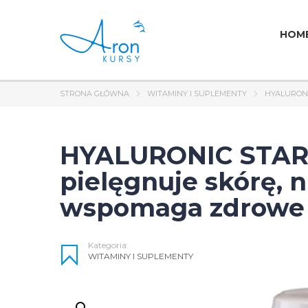
HOM
STRONA GŁÓWNA
WITAMINY I SUPLEMENTY
HYALURONI
HYALURONIC STAR,
pielęgnuje skórę, 
wspomaga zdrowe s
Kategoria:
WITAMINY I SUPLEMENTY