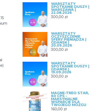
WARSZTATY
SPOTKANIE DUSZY |
WARSZAWA |
22.08.2026
300,00
zł
 15
mium
WARSZTATY
OCZYSZCZENIE
SFERY PIENIĄDZA |
GDAŃSK |
20.09.2026
300,00
zł
al
WARSZTATY
e)
SPOTKANIE DUSZY |
GDAŃSK |
19.09.2026
300,00
zł
MAGNE-TREO STAR,
60 CPS -
MAKSYMALNE
WSPARCIE DLA
TWOJEGO MÓZGU
160,00
zł