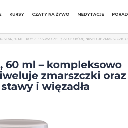
E
KURSY
CZATY NA ŻYWO
MEDYTACJE
PORAD
C STAR, 60 ML – KOMPLEKSOWO PIELĘGNUJE SKÓRĘ, NIWELUJE ZMARSZCZKI
 60 ml – kompleksowo
niweluje zmarszczki oraz
tawy i więzadła