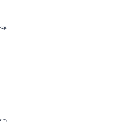
cji:
ędny;