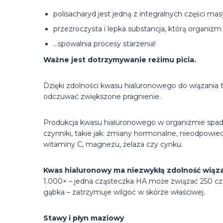
polisacharyd jest jedną z integralnych części 
przezroczysta i lepka substancja, którą organizm
…spowalnia procesy starzenia!
Ważne jest dotrzymywanie reżimu picia.
Dzięki zdolności kwasu hialuronowego do wiązania t
odczuwać zwiększone pragnienie.
Produkcja kwasu hialuronowego w organizmie spada n
czynniki, takie jak: zmiany hormonalne, nieodpowied
witaminy C, magnezu, żelaza czy cynku.
Kwas hialuronowy ma niezwykłą zdolność wiąza
1.000× – jedna cząsteczka HA może związać 250 cząs
gąbka – zatrzymuje wilgoć w skórze właściwej.
Stawy i płyn maziowy