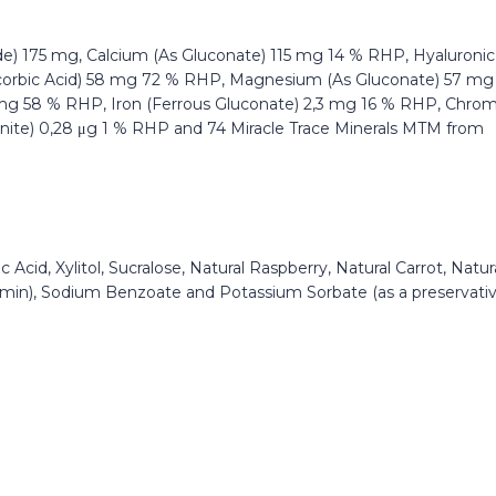
ioxide) 175 mg, Calcium (As Gluconate) 115 mg 14 % RHP, Hyaluronic
corbic Acid) 58 mg 72 % RHP, Magnesium (As Gluconate) 57 mg
8 mg 58 % RHP, Iron (Ferrous Gluconate) 2,3 mg 16 % RHP, Chro
nite) 0,28 μg 1 % RHP and 74 Miracle Trace Minerals MTM from
c Acid, Xylitol, Sucralose, Natural Raspberry, Natural Carrot, Natur
rcumin), Sodium Benzoate and Potassium Sorbate (as a preservativ