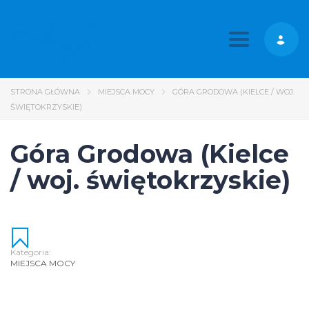
Toggle nav
STRONA GŁÓWNA
MIEJSCA MOCY
GÓRA GRODOWA (KIELCE / WOJ.
ŚWIĘTOKRZYSKIE)
Góra Grodowa (Kielce
/ woj. świętokrzyskie)
Kategoria:
MIEJSCA MOCY