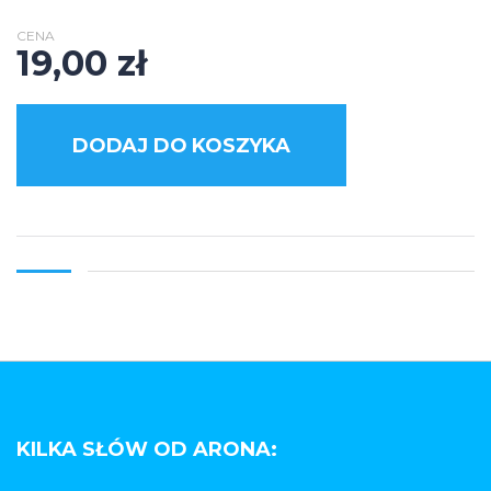
CENA
19,00
zł
DODAJ DO KOSZYKA
KILKA SŁÓW OD ARONA: