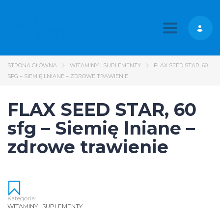
Toggle nav
STRONA GŁÓWNA
WITAMINY I SUPLEMENTY
FLAX SEED STAR, 60
SFG – SIEMIĘ LNIANE – ZDROWE TRAWIENIE
FLAX SEED STAR, 60
sfg – Siemię lniane –
zdrowe trawienie
Kategoria:
WITAMINY I SUPLEMENTY