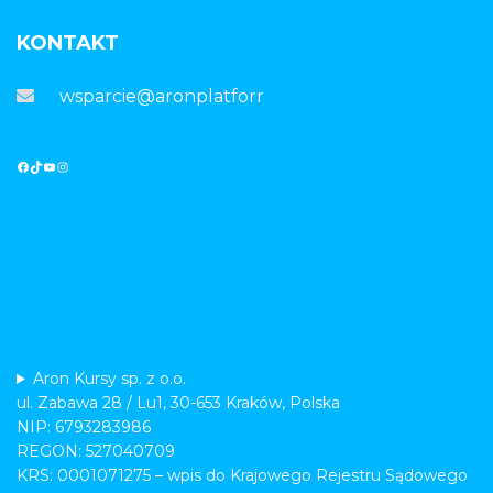
KONTAKT
wsparcie@aronplatforma.pl
Aron Kursy sp. z o.o.
ul. Zabawa 28 / Lu1, 30-653 Kraków, Polska
NIP: 6793283986
REGON: 527040709
KRS: 0001071275 – wpis do Krajowego Rejestru Sądowego