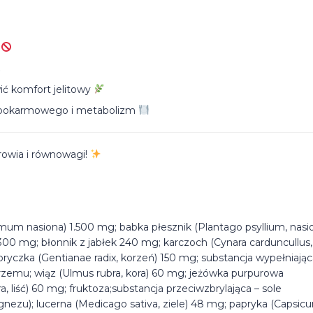
i
ić komfort jelitowy
u pokarmowego i metabolizm
drowia i równowagi!
mum nasiona) 1.500 mg; babka płesznik (Plantago psyllium, nasi
0 mg; błonnik z jabłek 240 mg; karczoch (Cynara carduncullus, l
oryczka (Gentianae radix, korzeń) 150 mg; substancja wypełniając
krzemu; wiąz (Ulmus rubra, kora) 60 mg; jeżówka purpurowa
, liść) 60 mg; fruktoza;substancja przeciwzbrylająca – sole
zu); lucerna (Medicago sativa, ziele) 48 mg; papryka (Capsic