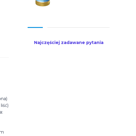
Najczęściej zadawane pytania
ona)
iść)
a:
um