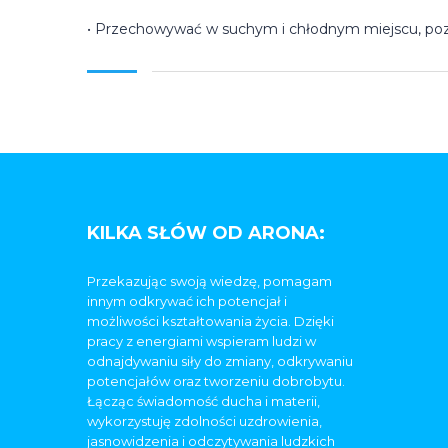
• Przechowywać w suchym i chłodnym miejscu, poz
KILKA SŁÓW OD ARONA:
Przekazując swoją wiedzę, pomagam
innym odkrywać ich potencjał i
możliwości kształtowania życia. Dzięki
pracy z energiami wspieram ludzi w
odnajdywaniu siły do zmiany, odkrywaniu
potencjałów oraz tworzeniu dobrobytu.
Łącząc świadomość ducha i materii,
wykorzystuję zdolności uzdrowienia,
jasnowidzenia i odczytywania ludzkich