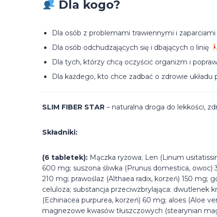
Dla kogo?
Dla osób z problemami trawiennymi i zaparciam
Dla osób odchudzających się i dbających o linię
Dla tych, którzy chcą oczyścić organizm i popraw
Dla każdego, kto chce zadbać o zdrowie układ
SLIM FIBER STAR
– naturalna droga do lekkości, z
Składniki:
(6 tabletek):
Mączka ryżowa; Len (Linum usitatissi
600 mg; suszona śliwka (Prunus domestica, owoc) 30
210 mg; prawoślaz (Althaea radix, korzeń) 150 mg; g
celuloza; substancja przeciwzbrylająca: dwutlenek 
(Echinacea purpurea, korzeń) 60 mg; aloes (Aloe vera
magnezowe kwasów tłuszczowych (stearynian magne