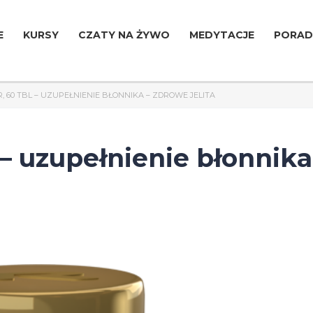
E
KURSY
CZATY NA ŻYWO
MEDYTACJE
PORAD
R, 60 TBL – UZUPEŁNIENIE BŁONNIKA – ZDROWE JELITA
– uzupełnienie błonnika