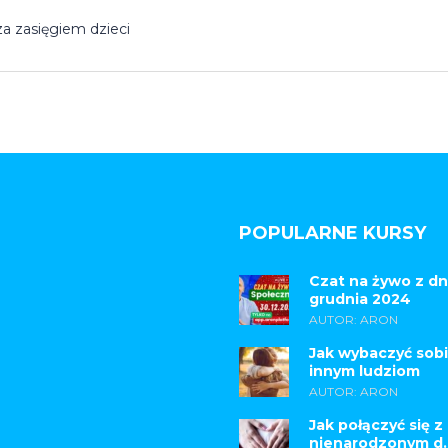
a zasięgiem dzieci
POPULARNE KURSY
Czat na żywo z dn
grudnia 2024
AUTOR: ARON
Jak wybaczyć sobi
innym ludziom
AUTOR: ARON
Jak połączyć się z
nienarodzonym d..