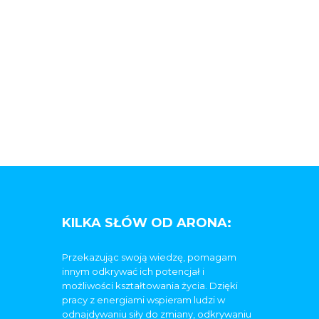
KILKA SŁÓW OD ARONA:
Przekazując swoją wiedzę, pomagam
innym odkrywać ich potencjał i
możliwości kształtowania życia. Dzięki
pracy z energiami wspieram ludzi w
odnajdywaniu siły do zmiany, odkrywaniu