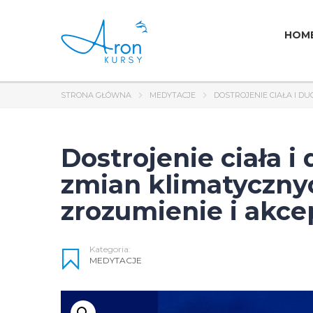
HOM
STRONA GŁÓWNA
MEDYTACJE
DOSTROJENIE CIAŁA I D
Dostrojenie ciała 
zmian klimatyczny
zrozumienie i akce
Kategoria:
MEDYTACJE