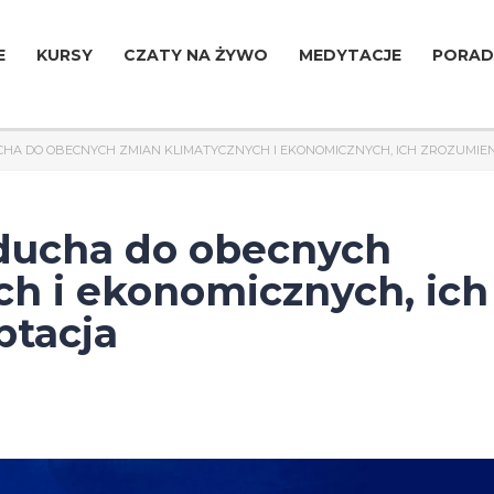
E
KURSY
CZATY NA ŻYWO
MEDYTACJE
PORAD
UCHA DO OBECNYCH ZMIAN KLIMATYCZNYCH I EKONOMICZNYCH, ICH ZROZUMIEN
i ducha do obecnych
ch i ekonomicznych, ich
ptacja