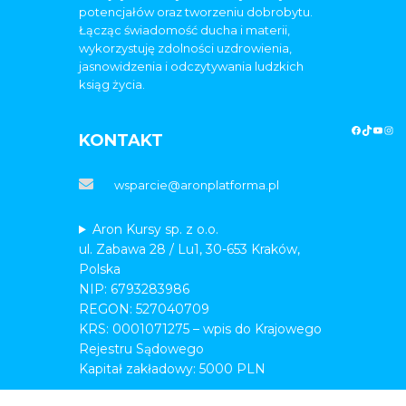
potencjałów oraz tworzeniu dobrobytu.
Łącząc świadomość ducha i materii,
wykorzystuję zdolności uzdrowienia,
jasnowidzenia i odczytywania ludzkich
ksiąg życia.
KONTAKT
wsparcie@aronplatforma.pl
Aron Kursy sp. z o.o.
ul. Zabawa 28 / Lu1, 30-653 Kraków,
Polska
NIP: 6793283986
REGON: 527040709
KRS: 0001071275 – wpis do Krajowego
Rejestru Sądowego
Kapitał zakładowy: 5000 PLN