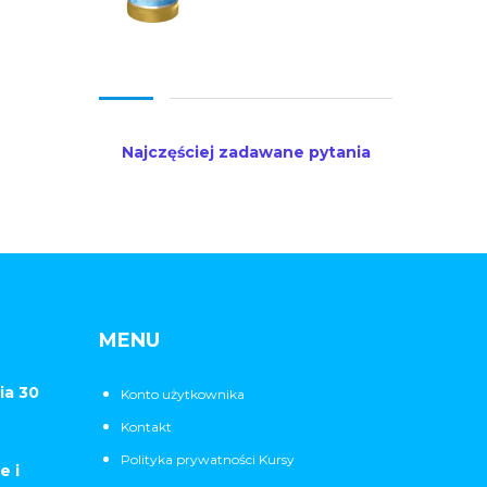
Najczęściej zadawane pytania
MENU
ia 30
Konto użytkownika
Kontakt
Polityka prywatności Kursy
e i