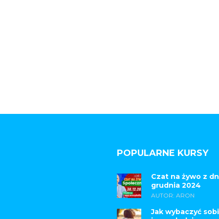
POPULARNE KURSY
Czat na żywo z dn
grudnia 2024
AUTOR: ARON
Jak wybaczyć sobi