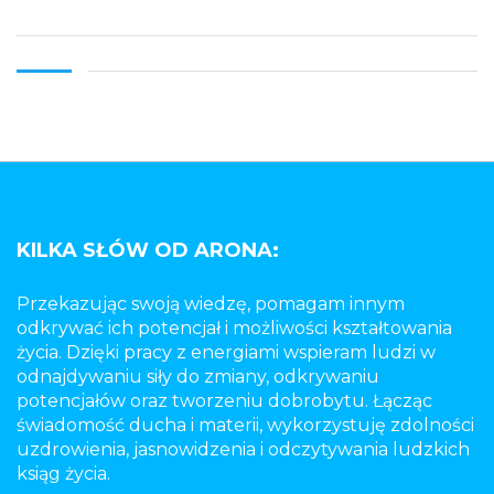
KILKA SŁÓW OD ARONA:
Przekazując swoją wiedzę, pomagam innym
odkrywać ich potencjał i możliwości kształtowania
życia. Dzięki pracy z energiami wspieram ludzi w
odnajdywaniu siły do zmiany, odkrywaniu
potencjałów oraz tworzeniu dobrobytu. Łącząc
świadomość ducha i materii, wykorzystuję zdolności
uzdrowienia, jasnowidzenia i odczytywania ludzkich
ksiąg życia.