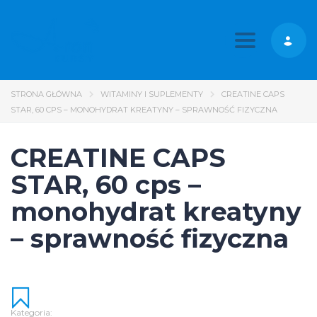
Toggle nav
STRONA GŁÓWNA
WITAMINY I SUPLEMENTY
CREATINE CAPS
STAR, 60 CPS – MONOHYDRAT KREATYNY – SPRAWNOŚĆ FIZYCZNA
CREATINE CAPS
STAR, 60 cps –
monohydrat kreatyny
– sprawność fizyczna
Kategoria: