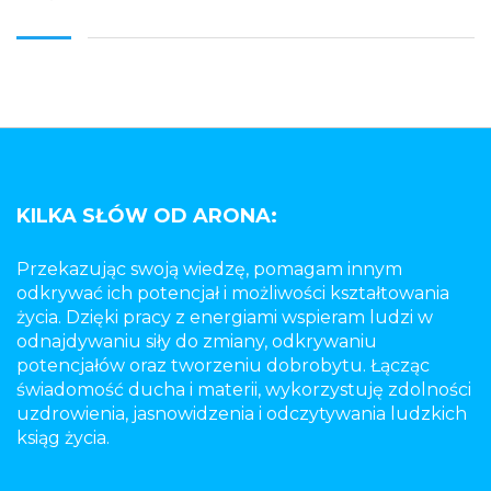
KILKA SŁÓW OD ARONA:
Przekazując swoją wiedzę, pomagam innym
odkrywać ich potencjał i możliwości kształtowania
życia. Dzięki pracy z energiami wspieram ludzi w
odnajdywaniu siły do zmiany, odkrywaniu
potencjałów oraz tworzeniu dobrobytu. Łącząc
świadomość ducha i materii, wykorzystuję zdolności
uzdrowienia, jasnowidzenia i odczytywania ludzkich
ksiąg życia.