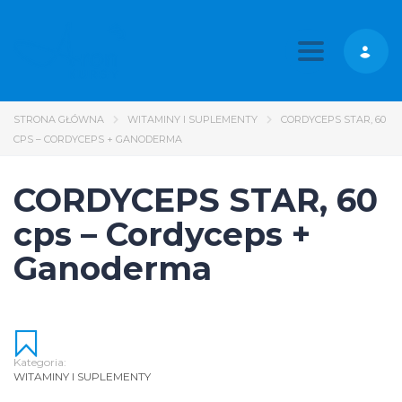
Toggle nav
STRONA GŁÓWNA
WITAMINY I SUPLEMENTY
CORDYCEPS STAR, 60
CPS – CORDYCEPS + GANODERMA
CORDYCEPS STAR, 60
cps – Cordyceps +
Ganoderma
Kategoria:
WITAMINY I SUPLEMENTY