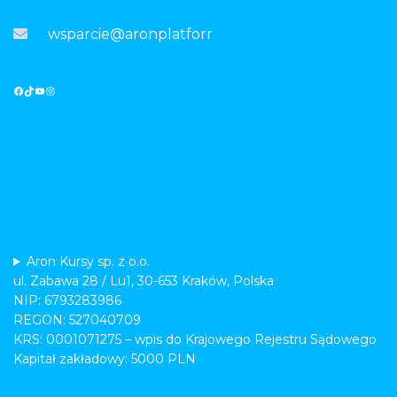
wsparcie@aronplatforma.pl
Aron Kursy sp. z o.o.
ul. Zabawa 28 / Lu1, 30-653 Kraków, Polska
NIP: 6793283986
REGON: 527040709
KRS: 0001071275 – wpis do Krajowego Rejestru Sądowego
Kapitał zakładowy: 5000 PLN