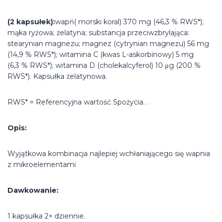
(2 kapsułek):
wapń( morski koral) 370 mg (46,3 % RWS*);
mąka ryżowa; żelatyna; substancja przeciwzbrylająca:
stearynian magnezu; magnez (cytrynian magnezu) 56 mg
(14,9 % RWS*); witamina C (kwas L-askorbinowy) 5 mg
(6,3 % RWS*); witamina D (cholekalcyferol) 10 μg (200 %
RWS*). Kapsułka żelatynowa.
RWS* = Referencyjna wartość Spożycia. .
Opis:
Wyjątkowa kombinacja najlepiej wchłaniającego się wapnia
z mikroelementami
Dawkowanie:
1 kapsułka 2× dziennie.