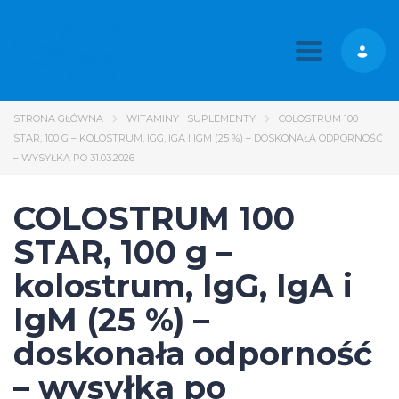
Toggle nav
STRONA GŁÓWNA
WITAMINY I SUPLEMENTY
COLOSTRUM 100
STAR, 100 G – KOLOSTRUM, IGG, IGA I IGM (25 %) – DOSKONAŁA ODPORNOŚĆ
– WYSYŁKA PO 31.03.2026
COLOSTRUM 100
STAR, 100 g –
kolostrum, IgG, IgA i
IgM (25 %) –
doskonała odporność
– wysyłka po