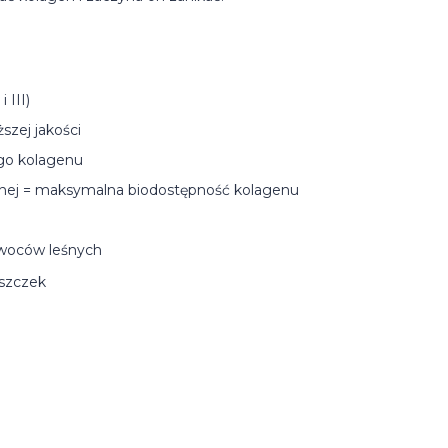
 III)
szej jakości
go kolagenu
znej = maksymalna biodostępność kolagenu
woców leśnych
rszczek