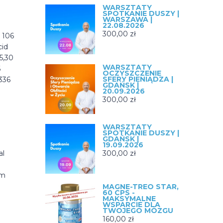
WARSZTATY
SPOTKANIE DUSZY |
WARSZAWA |
22.08.2026
300,00
zł
 106
cid
5,30
WARSZTATY
6
OCZYSZCZENIE
SFERY PIENIĄDZA |
336
GDAŃSK |
20.09.2026
300,00
zł
WARSZTATY
SPOTKANIE DUSZY |
GDAŃSK |
19.09.2026
al
300,00
zł
um
MAGNE-TREO STAR,
60 CPS -
MAKSYMALNE
WSPARCIE DLA
TWOJEGO MÓZGU
160,00
zł