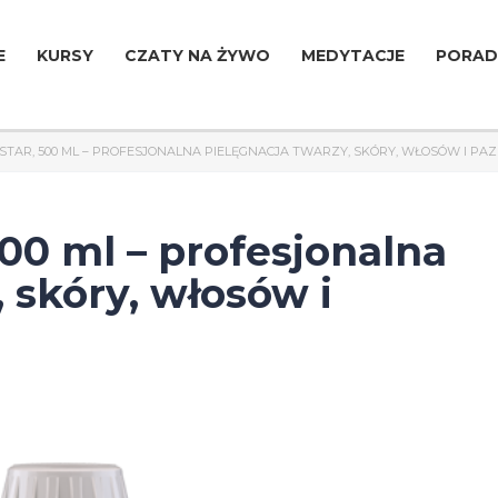
E
KURSY
CZATY NA ŻYWO
MEDYTACJE
PORAD
STAR, 500 ML – PROFESJONALNA PIELĘGNACJA TWARZY, SKÓRY, WŁOSÓW I PA
0 ml – profesjonalna
 skóry, włosów i