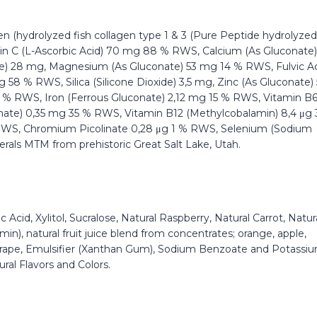
gen (hydrolyzed fish collagen type 1 & 3 (Pure Peptide hydrolyzed
min C (L-Ascorbic Acid) 70 mg 88 % RWS, Calcium (As Gluconate)
e) 28 mg, Magnesium (As Gluconate) 53 mg 14 % RWS, Fulvic A
58 % RWS, Silica (Silicone Dioxide) 3,5 mg, Zinc (As Gluconate) 
 % RWS, Iron (Ferrous Gluconate) 2,12 mg 15 % RWS, Vitamin B
ate) 0,35 mg 35 % RWS, Vitamin B12 (Methylcobalamin) 8,4 μg 
% RWS, Chromium Picolinate 0,28 μg 1 % RWS, Selenium (Sodium
erals MTM from prehistoric Great Salt Lake, Utah.
c Acid, Xylitol, Sucralose, Natural Raspberry, Natural Carrot, Natur
min), natural fruit juice blend from concentrates; orange, apple,
 grape, Emulsifier (Xanthan Gum), Sodium Benzoate and Potassi
ral Flavors and Colors.