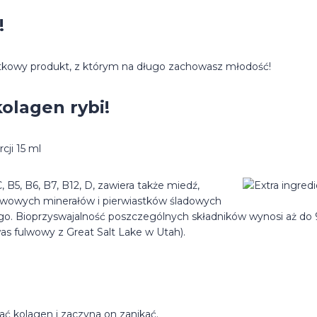
!
kowy produkt, z którym na długo zachowasz młodość!
olagen rybi!
ji 15 ml
5, B6, B7, B12, D, zawiera także miedź,
awowych minerałów i pierwiastków śladowych
go. Bioprzyswajalność poszczególnych składników wynosi aż do
was fulwowy z Great Salt Lake w Utah).
ać kolagen i zaczyna on zanikać.