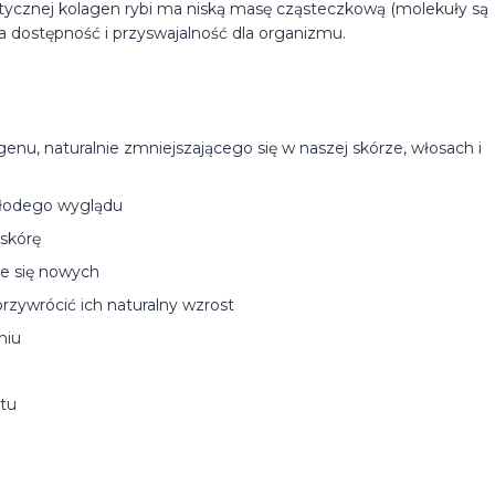
tycznej kolagen rybi ma niską masę cząsteczkową (molekuły są
za dostępność i przyswajalność dla organizmu.
enu, naturalnie zmniejszającego się w naszej skórze, włosach i
młodego wyglądu
 skórę
ie się nowych
rzywrócić ich naturalny wzrost
niu
itu