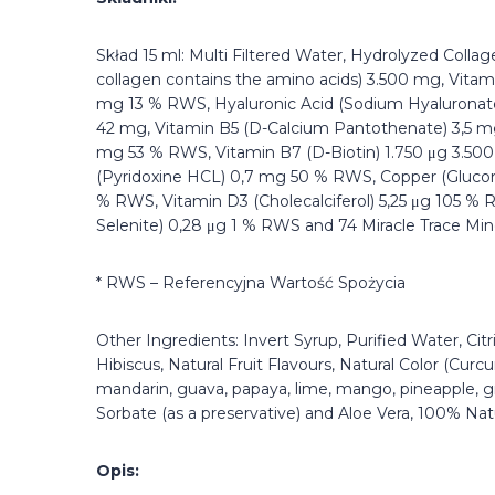
Skład 15 ml: Multi Filtered Water, Hydrolyzed Colla
collagen contains the amino acids) 3.500 mg, Vita
mg 13 % RWS, Hyaluronic Acid (Sodium Hyaluronat
42 mg, Vitamin B5 (D-Calcium Pantothenate) 3,5 mg 
mg 53 % RWS, Vitamin B7 (D-Biotin) 1.750 μg 3.500
(Pyridoxine HCL) 0,7 mg 50 % RWS, Copper (Glucon
% RWS, Vitamin D3 (Cholecalciferol) 5,25 μg 105 
Selenite) 0,28 μg 1 % RWS and 74 Miracle Trace Min
* RWS – Referencyjna Wartość Spożycia
Other Ingredients: Invert Syrup, Purified Water, Citri
Hibiscus, Natural Fruit Flavours, Natural Color (Curcu
mandarin, guava, papaya, lime, mango, pineapple,
Sorbate (as a preservative) and Aloe Vera, 100% Natu
Opis: