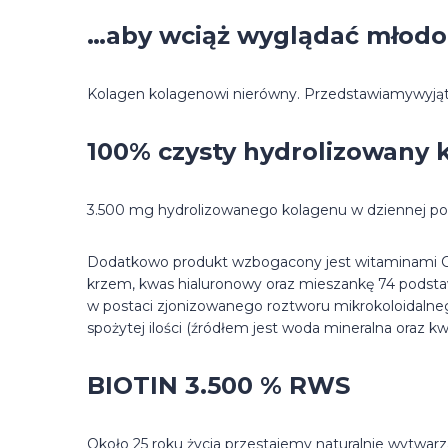
…aby wciąż wyglądać młodo
Kolagen kolagenowi nierówny. Przedstawiamywyjąt
100% czysty hydrolizowany k
3.500 mg hydrolizowanego kolagenu w dziennej porc
Dodatkowo produkt wzbogacony jest witaminami C, B
krzem, kwas hialuronowy oraz mieszankę 74 podst
w postaci zjonizowanego roztworu mikrokoloidalne
spożytej ilości (źródłem jest woda mineralna oraz k
BIOTIN 3.500 % RWS
Około 25 roku życia przestajemy naturalnie wytwarz