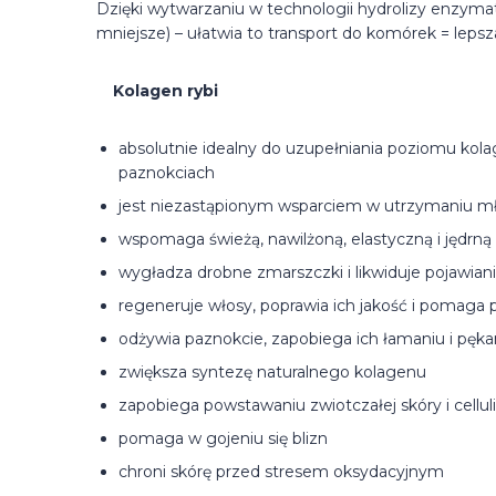
Dzięki wytwarzaniu w technologii hydrolizy enzyma
mniejsze) – ułatwia to transport do komórek = leps
Kolagen rybi
absolutnie idealny do uzupełniania poziomu kolag
paznokciach
jest niezastąpionym wsparciem w utrzymaniu 
wspomaga świeżą, nawilżoną, elastyczną i jędrną
wygładza drobne zmarszczki i likwiduje pojawian
regeneruje włosy, poprawia ich jakość i pomaga p
odżywia paznokcie, zapobiega ich łamaniu i pęka
zwiększa syntezę naturalnego kolagenu
zapobiega powstawaniu zwiotczałej skóry i cellul
pomaga w gojeniu się blizn
chroni skórę przed stresem oksydacyjnym