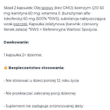
Skład 2 kapsułek: Olej
sojowy
(bez GMO); koenzym Q10 60
mg; karnityna 60 mg; witamina E (bursztynian alfa-
tokoferolu) 60 mg (500% *RWS); substancja nabłyszczająca:
wosk
pszczeli.
Kapsułka żelatynowa (barwnik: czerwony
tlenek żelaza). *RWS = Referencyjna Wartość Spożycia.
Dawkowanie:
1 kapsułka 2× dziennie.
Bezpieczeństwo stosowania:
• Nie stosować u dzieci poniżej 12. roku życia
• Nie przekraczać zalecanej porcji dziennej
• Suplement nie zastępuje zróżnicowanej diety