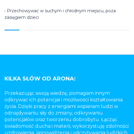
• Przechowywać w suchym i chłodnym miejscu, poza
zasięgiem dzieci
KILKA SŁÓW OD ARONA:
Przekazując swoją wiedzę, pomagam innym
odkrywać ich potencjał i możliwości kształtowania
życia. Dzięki pracy z energiami wspieram ludzi w
odnajdywaniu siły do zmiany, odkrywaniu
potencjałów oraz tworzeniu dobrobytu. Łącząc
świadomość ducha i materii, wykorzystuję zdolności
uzdrowienia, jasnowidzenia i odczytywania ludzkich