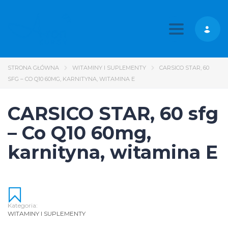
Toggle nav
STRONA GŁÓWNA
WITAMINY I SUPLEMENTY
CARSICO STAR, 60
SFG – CO Q10 60MG, KARNITYNA, WITAMINA E
CARSICO STAR, 60 sfg
– Co Q10 60mg,
karnityna, witamina E
Kategoria:
WITAMINY I SUPLEMENTY