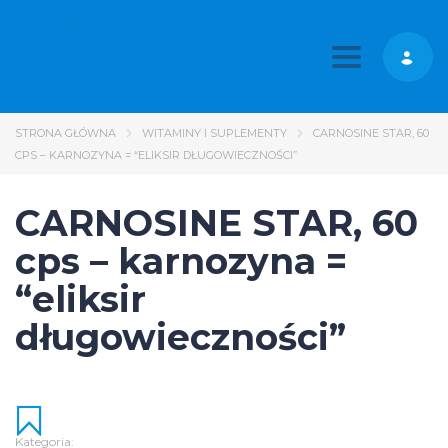
Toggle nav
STRONA GŁÓWNA
WITAMINY I SUPLEMENTY
CARNOSINE STAR, 60
CPS – KARNOZYNA = “ELIKSIR DŁUGOWIECZNOŚCI”
CARNOSINE STAR, 60
cps – karnozyna =
“eliksir
długowieczności”
Kategoria: