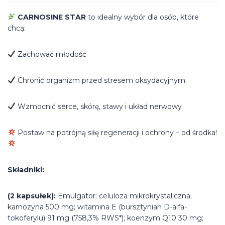
CARNOSINE STAR
to idealny wybór dla osób, które
chcą:
Zachować młodość
Chronić organizm przed stresem oksydacyjnym
Wzmocnić serce, skórę, stawy i układ nerwowy
Postaw na potrójną siłę regeneracji i ochrony – od środka!
Składniki:
(2 kapsułek):
Emulgator: celuloza mikrokrystaliczna;
karnozyna 500 mg; witamina E (bursztynian D-alfa-
tokoferylu) 91 mg (758,3% RWS*); koenzym Q10 30 mg;