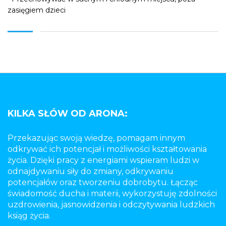
zasięgiem dzieci
KILKA SŁÓW OD ARONA:
Przekazując swoją wiedzę, pomagam innym
odkrywać ich potencjał i możliwości kształtowania
życia. Dzięki pracy z energiami wspieram ludzi w
odnajdywaniu siły do zmiany, odkrywaniu
potencjałów oraz tworzeniu dobrobytu. Łącząc
świadomość ducha i materii, wykorzystuję zdolności
uzdrowienia, jasnowidzenia i odczytywania ludzkich
ksiąg życia.