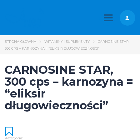
Toggle nav
STRONA GŁÓWNA
WITAMINY I SUPLEMENTY
CARNOSINE STAR,
300 CPS – KARNOZYNA = “ELIKSIR DŁUGOWIECZNOŚCI”
CARNOSINE STAR,
300 cps – karnozyna =
“eliksir
długowieczności”
Kategoria: