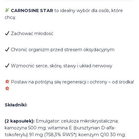
CARNOSINE STAR
to idealny wybór dla osób, które
chcą:
Zachować młodość
Chronić organizm przed stresem oksydacyjnym
Wzmocnić serce, skórę, stawy i układ nerwowy
Postaw na potrójną siłę regeneracji i ochrony – od środka!
Składniki:
(2 kapsułek):
Emulgator: celuloza mikrokrystaliczna;
karnozyna 500 mg; witamina E (bursztynian D-alfa-
tokoferylu) 91 mg (758,3% RWS*); koenzym Q10 30 mg;