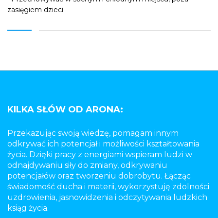
zasięgiem dzieci
KILKA SŁÓW OD ARONA:
Przekazując swoją wiedzę, pomagam innym
odkrywać ich potencjał i możliwości kształtowania
życia. Dzięki pracy z energiami wspieram ludzi w
odnajdywaniu siły do zmiany, odkrywaniu
potencjałów oraz tworzeniu dobrobytu. Łącząc
świadomość ducha i materii, wykorzystuję zdolności
uzdrowienia, jasnowidzenia i odczytywania ludzkich
ksiąg życia.