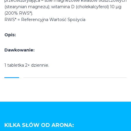
przeciwzbrylająca – sole magnezowe kwasów tłuszczowych
(stearynian magnezu); witamina D (cholekalcyferol) 10 µg
(200% RWS*).
RWS* = Referencyjna Wartość Spożycia
Opis:
Dawkowanie:
1 tabletka 2× dziennie.
KILKA SŁÓW OD ARONA: