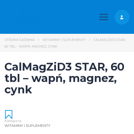
Toggle nav
STRONA GŁÓWNA
WITAMINY I SUPLEMENTY
CALMAGZID3 STAR,
60 TBL – WAPŃ, MAGNEZ, CYNK
CalMagZiD3 STAR, 60
tbl – wapń, magnez,
cynk
Kategoria:
WITAMINY I SUPLEMENTY