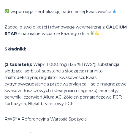
wspomaga neutralizację nadmiernej kwasowości
Zadbaj o swoje kości i równowagę wewnętrzną z
CALCIUM
STAR
– naturalne wsparcie każdego dnia
Składniki:
(2 tabletek):
Wapń 1.000 mg (125 % RWS*); substancja
słodząca: sorbitol; substancja słodząca: mannitol;
maltodekstryna; regulator kwasowości: kwas
cytrynowy;substancja przeciwzbrylająca – sole magnezowe
kwasów tłuszczowych (stearynian magnezu); aromaty;
barwniki: czerwień Allura AC; Żółcień pomarańczowa FCF;
Tartrazyna, Błękit brylantowy FCF.
RWS* = Referencyjna Wartość Spożycia