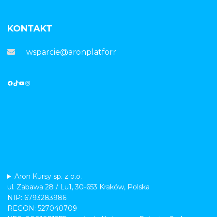
KONTAKT
wsparcie@aronplatforma.pl
Aron Kursy sp. z o.o.
ul. Zabawa 28 / Lu1, 30-653 Kraków, Polska
NIP: 6793283986
REGON: 527040709