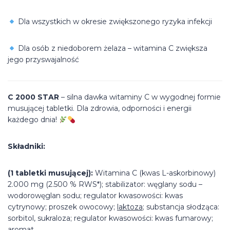
Dla wszystkich w okresie zwiększonego ryzyka infekcji
Dla osób z niedoborem żelaza – witamina C zwiększa
jego przyswajalność
C 2000 STAR
– silna dawka witaminy C w wygodnej formie
musującej tabletki. Dla zdrowia, odporności i energii
każdego dnia!
Składniki:
(1 tabletki musującej):
Witamina C (kwas L-askorbinowy)
2.000 mg (2.500 % RWS*); stabilizator: węglany sodu –
wodorowęglan sodu; regulator kwasowości: kwas
cytrynowy; proszek owocowy;
laktoza
; substancja słodząca:
sorbitol, sukraloza; regulator kwasowości: kwas fumarowy;
aromat.