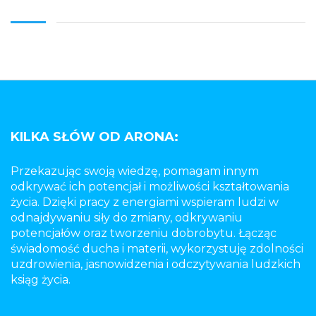
KILKA SŁÓW OD ARONA:
Przekazując swoją wiedzę, pomagam innym
odkrywać ich potencjał i możliwości kształtowania
życia. Dzięki pracy z energiami wspieram ludzi w
odnajdywaniu siły do zmiany, odkrywaniu
potencjałów oraz tworzeniu dobrobytu. Łącząc
świadomość ducha i materii, wykorzystuję zdolności
uzdrowienia, jasnowidzenia i odczytywania ludzkich
ksiąg życia.