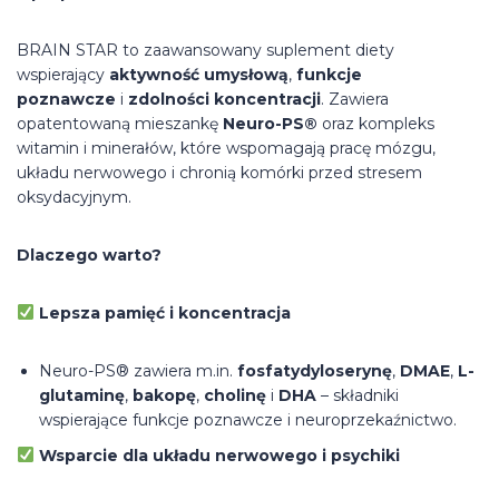
BRAIN STAR to zaawansowany suplement diety
wspierający
aktywność umysłową
,
funkcje
poznawcze
i
zdolności koncentracji
. Zawiera
opatentowaną mieszankę
Neuro-PS®
oraz kompleks
witamin i minerałów, które wspomagają pracę mózgu,
układu nerwowego i chronią komórki przed stresem
oksydacyjnym.
Dlaczego warto?
Lepsza pamięć i koncentracja
Neuro-PS® zawiera m.in.
fosfatydyloserynę
,
DMAE
,
L-
glutaminę
,
bakopę
,
cholinę
i
DHA
– składniki
wspierające funkcje poznawcze i neuroprzekaźnictwo.
Wsparcie dla układu nerwowego i psychiki