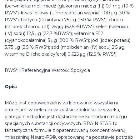
(barwnik: karmel; miedź (glukonian miedzi (II)) 0,1 mg (10 %
RWS*); kwas foliowy (L-metylofolian wapnia) 100 μg (50 %
RWS*); biotyna (D-biotyna) 75 μg (150 % RWS*); chrom
(chlorek chromu (III)) 25 μg (62,5 %RWS*); selen (selenian
(IV) sodu) 12,5 μg (22,7 %RWS*); witamina B12
(cyjanokobalamina) 5 μg (200 % RWS*); jod (jodek potasu)
3,75 μg (2,5 % RWS*); sód (molibdenian (IV) sodu) 2,5 μg;
witamina D (cholekalcyferol) 0,625 μg (12,5 % RWS*).
RWS* =Referencyjna Wartość Spożycia
Opis:
Mózg jest odpowiedzialny za kierowanie wszystkimi
procesami w ciele i za wszystkie zdolności człowieka,
dlatego niezbędne jest dostarczenie komórkom mózgu
specjalnych substancji odżywczych. BRAIN STAR to
fantastyczna formuła z opatentowaną skoncentrowaną
mieszaniną Neuro-PS®, opracowaną na podstawie potrzeb