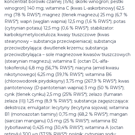
koncentrat borówki czarnej (15%); skórki winogron; pestki
winogron] 140 mg; witamina C (kwas L-askorbinowy) 62,5
mg (78 % RWS*); magnez (tlenek magnezu) 25 mg (6,7 %
RWS*); wapń (węglan wapnia) 12,5 mg (1,6 % RWS*); potas
(cytrynian potasu) 12,5 mg (0,6 % RWS*); stabilizator:
karboksymetyloceluloza; kwasy tłuszczowe (kwas
stearynowy – substancja przeciwpieniaca); substancja
przeciwzbrylająca: dwutlenek krzemu; substancja
przeciwzbrylająca – sole magnezowe kwasów tłuszczowych
(stearynian magnezu); witamina E (octan DL-alfa-
tokoferolu) 6,8 mg (56,7% RWS*); niacyna (amid kwasu
nikotynowego) 6,25 mg (39,1% RWS*); witamina B6
(chlorowodorek pirydoksyny) 3,75 mg (267,9 % RWS*); kwas
pantotenowy (D-pantotenian wapnia) 3 mg (50 % RWS*);
cynk (tlenek cynku) 2,5 mg (25% RWS*); żelazo (fumaran
żelaza (II)) 1,25 mg (8,9 % RWS*); substancja zagęszczająca:
dekstroza; emulgator: lecytyny (lecytyna sojowa); witamina
B1 (monoazotan tiaminy) 0,75 mg (68,2 % RWS*); mangan
(siarczan manganu) 0,5 mg (25 % RWS*); witamina B2
(ryboflawina) 0,425 mg (30,4% RWS*); witamina A (octan
retinylu) 300 μg (37,5% RWS*); nośnik: cytrynian sodu;