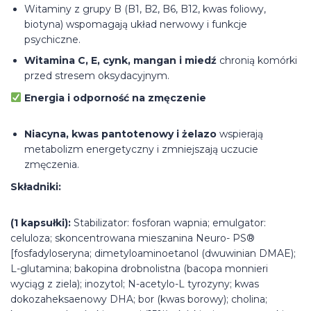
Witaminy z grupy B (B1, B2, B6, B12, kwas foliowy,
biotyna) wspomagają układ nerwowy i funkcje
psychiczne.
Witamina C, E, cynk, mangan i miedź
chronią komórki
przed stresem oksydacyjnym.
Energia i odporność na zmęczenie
Niacyna, kwas pantotenowy i żelazo
wspierają
metabolizm energetyczny i zmniejszają uczucie
zmęczenia.
Składniki:
(1 kapsułki):
Stabilizator: fosforan wapnia; emulgator:
celuloza; skoncentrowana mieszanina Neuro- PS®
[fosfadyloseryna; dimetyloaminoetanol (dwuwinian DMAE);
L-glutamina; bakopina drobnolistna (bacopa monnieri
wyciąg z ziela); inozytol; N-acetylo-L tyrozyny; kwas
dokozaheksaenowy DHA; bor (kwas borowy); cholina;