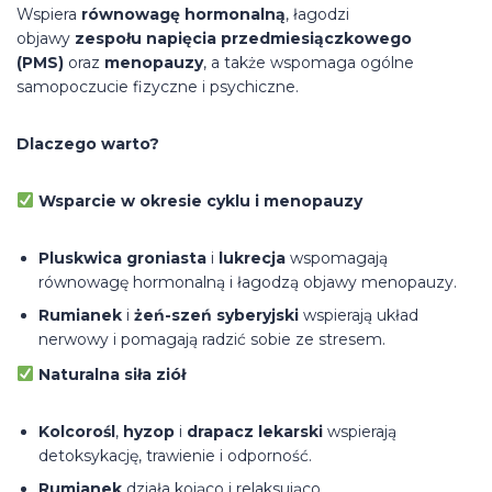
Wspiera
równowagę hormonalną
, łagodzi
objawy
zespołu napięcia przedmiesiączkowego
(PMS)
oraz
menopauzy
, a także wspomaga ogólne
samopoczucie fizyczne i psychiczne.
Dlaczego warto?
Wsparcie w okresie cyklu i menopauzy
Pluskwica groniasta
i
lukrecja
wspomagają
równowagę hormonalną i łagodzą objawy menopauzy.
Rumianek
i
żeń-szeń syberyjski
wspierają układ
nerwowy i pomagają radzić sobie ze stresem.
Naturalna siła ziół
Kolcorośl
,
hyzop
i
drapacz lekarski
wspierają
detoksykację, trawienie i odporność.
Rumianek
działa kojąco i relaksująco.