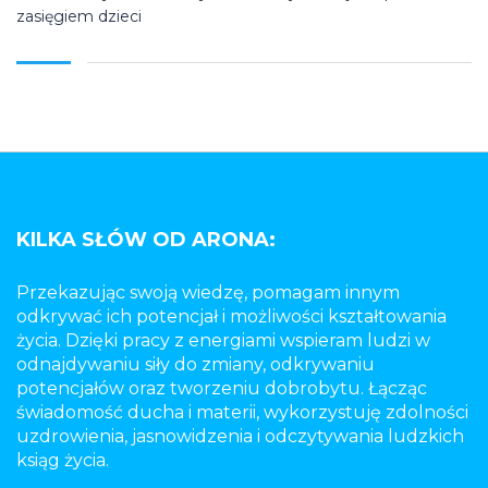
zasięgiem dzieci
KILKA SŁÓW OD ARONA:
Przekazując swoją wiedzę, pomagam innym
odkrywać ich potencjał i możliwości kształtowania
życia. Dzięki pracy z energiami wspieram ludzi w
odnajdywaniu siły do zmiany, odkrywaniu
potencjałów oraz tworzeniu dobrobytu. Łącząc
świadomość ducha i materii, wykorzystuję zdolności
uzdrowienia, jasnowidzenia i odczytywania ludzkich
ksiąg życia.