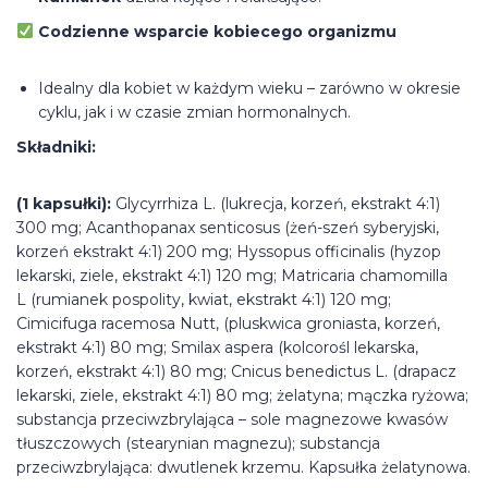
Codzienne wsparcie kobiecego organizmu
Idealny dla kobiet w każdym wieku – zarówno w okresie
cyklu, jak i w czasie zmian hormonalnych.
Składniki:
(1 kapsułki):
Glycyrrhiza L. (lukrecja, korzeń, ekstrakt 4:1)
300 mg; Acanthopanax senticosus (żeń-szeń syberyjski,
korzeń ekstrakt 4:1) 200 mg; Hyssopus officinalis (hyzop
lekarski, ziele, ekstrakt 4:1) 120 mg; Matricaria chamomilla
L (rumianek pospolity, kwiat, ekstrakt 4:1) 120 mg;
Cimicifuga racemosa Nutt, (pluskwica groniasta, korzeń,
ekstrakt 4:1) 80 mg; Smilax aspera (kolcorośl lekarska,
korzeń, ekstrakt 4:1) 80 mg; Cnicus benedictus L. (drapacz
lekarski, ziele, ekstrakt 4:1) 80 mg; żelatyna; mączka ryżowa;
substancja przeciwzbrylająca – sole magnezowe kwasów
tłuszczowych (stearynian magnezu); substancja
przeciwzbrylająca: dwutlenek krzemu. Kapsułka żelatynowa.