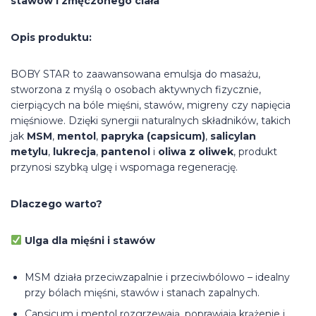
stawów i zmęczonego ciała
Opis produktu:
BOBY STAR to zaawansowana emulsja do masażu,
stworzona z myślą o osobach aktywnych fizycznie,
cierpiących na bóle mięśni, stawów, migreny czy napięcia
mięśniowe. Dzięki synergii naturalnych składników, takich
jak
MSM
,
mentol
,
papryka (capsicum)
,
salicylan
metylu
,
lukrecja
,
pantenol
i
oliwa z oliwek
, produkt
przynosi szybką ulgę i wspomaga regenerację.
Dlaczego warto?
Ulga dla mięśni i stawów
MSM działa przeciwzapalnie i przeciwbólowo – idealny
przy bólach mięśni, stawów i stanach zapalnych.
Capsicum i mentol rozgrzewają, poprawiają krążenie i