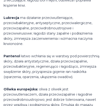
znieczulające; łagodzi ból mięśni, odświeża i poprawia
krążenie krwi.
Lukrecja
ma działanie przeciwutleniające,
przeciwbakteryjne, antyseptyczne, przeciwalergiczne,
przeciwzapalne, przeciwdrobnoustrojowe i
przeciwwirusowe; łagodzi stany zapalne i podrażnienia
skóry, zmniejsza zaczerwienienia i wzmacnia naczynia
krwionośne.
Pantenol
łatwo wchłania się w warstwy pod powierzchnią
skóry, działa antystatycznie, działa przeciwzapalnie,
przeciwbakteryjnie, regenerująco i łagodząco, zmniejsza
swędzenie skóry, przyspiesza gojenie ran naskórka
(oparzenia, oparzenia, ukąszenia owadów).
Oliwka europejska:
oliwa z oliwek jest
przeciwutleniaczem, działa przeciwzapalnie i łagodnie
przeciwdrobnoustrojowo; jest dobrze tolerowana, nawet
przez wrażliwą i podrażnioną skórę. Emulsja do masażu