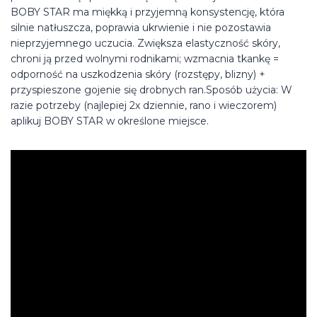
BOBY STAR ma miękką i przyjemną konsystencję, która
silnie natłuszcza, poprawia ukrwienie i nie pozostawia
nieprzyjemnego uczucia. Zwiększa elastyczność skóry,
chroni ją przed wolnymi rodnikami; wzmacnia tkankę =
odporność na uszkodzenia skóry (rozstępy, blizny) +
przyspieszone gojenie się drobnych ran.Sposób użycia: W
razie potrzeby (najlepiej 2x dziennie, rano i wieczorem)
aplikuj BOBY STAR w określone miejsce.