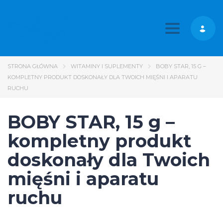
Toggle nav
STRONA GŁÓWNA
WITAMINY I SUPLEMENTY
BOBY STAR, 15 G –
KOMPLETNY PRODUKT DOSKONAŁY DLA TWOICH MIĘŚNI I APARATU
RUCHU
BOBY STAR, 15 g –
kompletny produkt
doskonały dla Twoich
mięśni i aparatu
ruchu