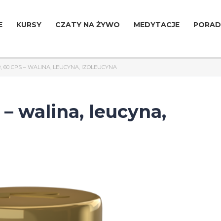
E
KURSY
CZATY NA ŻYWO
MEDYTACJE
PORAD
, 60 CPS – WALINA, LEUCYNA, IZOLEUCYNA
– walina, leucyna,