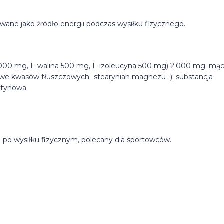
ne jako źródło energii podczas wysiłku fizycznego.
.000 mg, L-walina 500 mg, L-izoleucyna 500 mg) 2.000 mg; mą
owe kwasów tłuszczowych- stearynian magnezu- ); substancja
atynowa.
 po wysiłku fizycznym, polecany dla sportowców.