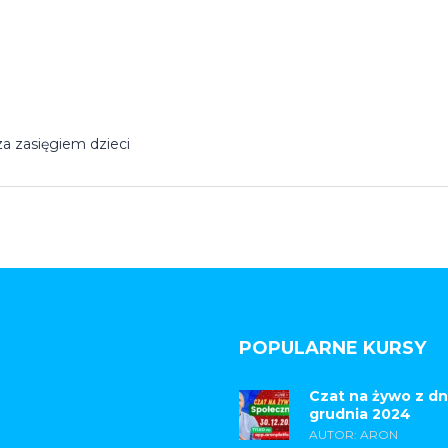
a zasięgiem dzieci
POPULARNE KURSY
Czat na żywo z dn
grudnia 2024
AUTOR: ARON