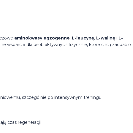
luczowe
aminokwasy egzogenne
:
L-leucynę
,
L-walinę
i
L-
ne wsparcie dla osób aktywnych fizycznie, które chcą zadbać o
niowemu, szczególnie po intensywnym treningu.
ją czas regeneracji.