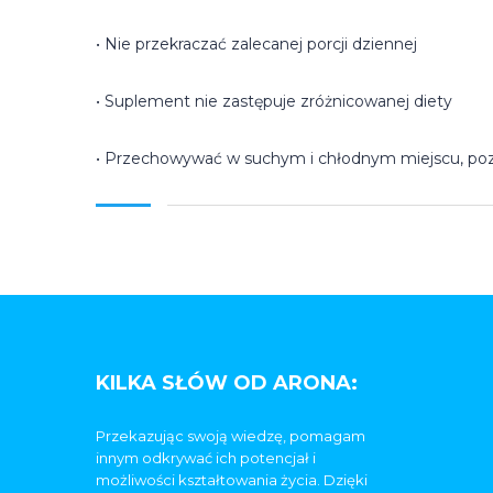
• Nie przekraczać zalecanej porcji dziennej
• Suplement nie zastępuje zróżnicowanej diety
• Przechowywać w suchym i chłodnym miejscu, poz
KILKA SŁÓW OD ARONA:
Przekazując swoją wiedzę, pomagam
innym odkrywać ich potencjał i
możliwości kształtowania życia. Dzięki