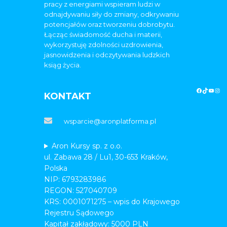
pracy z energiami wspieram ludzi w
odnajdywaniu siły do zmiany, odkrywaniu
potencjałów oraz tworzeniu dobrobytu.
Łącząc świadomość ducha i materii,
wykorzystuję zdolności uzdrowienia,
jasnowidzenia i odczytywania ludzkich
ksiąg życia.
KONTAKT
wsparcie@aronplatforma.pl
Aron Kursy sp. z o.o.
ul. Zabawa 28 / Lu1, 30-653 Kraków,
Polska
NIP: 6793283986
REGON: 527040709
KRS: 0001071275 – wpis do Krajowego
Rejestru Sądowego
Kapitał zakładowy: 5000 PLN