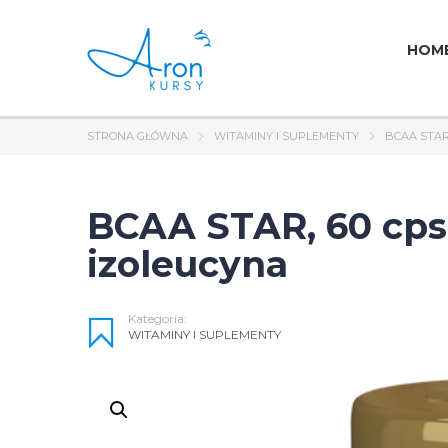
HOM
STRONA GŁÓWNA
WITAMINY I SUPLEMENTY
BCAA STAR
BCAA STAR, 60 cps 
izoleucyna
Kategoria:
WITAMINY I SUPLEMENTY