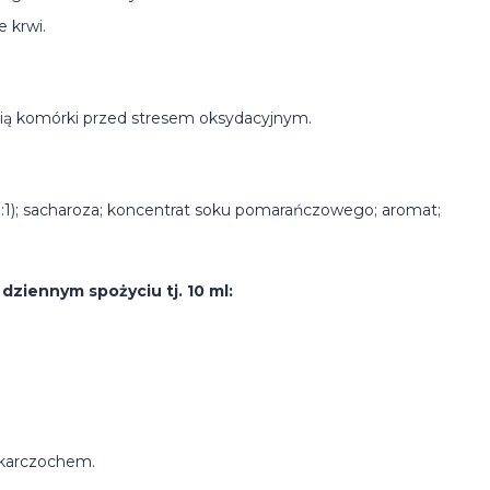
 krwi.
onią komórki przed stresem oksydacyjnym.
0:1); sacharoza; koncentrat soku pomarańczowego; aromat;
ziennym spożyciu tj. 10 ml:
 karczochem.