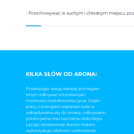
• Przechowywać w suchym i chłodnym miejscu, poz
KILKA SŁÓW OD ARONA:
Przekazując swoją wiedzę, pomagam
innym odkrywać ich potencjał i
możliwości kształtowania życia. Dzięki
pracy z energiami wspieram ludzi w
odnajdywaniu siły do zmiany, odkrywaniu
potencjałów oraz tworzeniu dobrobytu.
Łącząc świadomość ducha i materii,
wykorzystuję zdolności uzdrowienia,