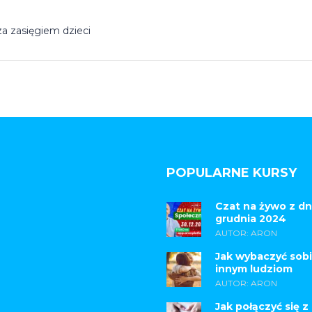
a zasięgiem dzieci
POPULARNE KURSY
Czat na żywo z dn
grudnia 2024
AUTOR: ARON
Jak wybaczyć sobi
innym ludziom
AUTOR: ARON
Jak połączyć się z