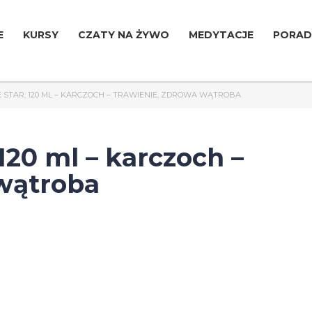
E
KURSY
CZATY NA ŻYWO
MEDYTACJE
PORAD
 STAR, 120 ML – KARCZOCH – TRAWIENIE, ZDROWA WĄTROBA
20 ml – karczoch –
 wątroba