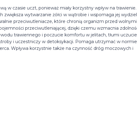
ą w czasie uczt, ponieważ miały korzystny wpływ na trawienie
ch zwiększa wytwarzanie żółci w wątrobie i wspomaga jej wydzie
ralnie przeciwutleniacze, które chronią organizm przed wolnymi
j pojemności przeciwutleniającej, dzięki czemu wzmacnia zdolnoś
odu trawiennego i poczucie komfortu w jelitach, tłumi uczucie
wątroby i uczestniczy w detoksykacji. Pomaga utrzymać w normie
serca. Wpływa korzystnie także na czynność dróg moczowych i