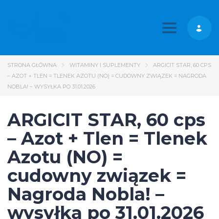
Toggle nav
STRONA GŁÓWNA
WITAMINY I SUPLEMENTY
ARGICIT STAR, 60 CPS
– AZOT + TLEN = TLENEK AZOTU (NO) = CUDOWNY ZWIĄZEK = NAGRODA
NOBLA! – WYSYŁKA PO 31.01.2026
ARGICIT STAR, 60 cps
– Azot + Tlen = Tlenek
Azotu (NO) =
cudowny związek =
Nagroda Nobla! –
wysyłka po 31.01.2026