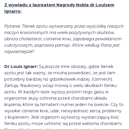
Z wywiadu z laureatem Nagrody Nobla dr Louisem
Ignarro:
Pytanie: Tlenek azotu wytwarzany przez wyściółkę naszych
naczyń krwionośnych ma wiele pozytywnych skutków,
obniża cholesterol, ciśnienie krwi, zapobiega powikłaniom
cukrzycowym, poprawia pamięć. Które według Pana jest
najważniejsze?
Dr Louis Ignarr:
Są jeszcze inne obszary, gdzie tlenek
azotu jest tak ważny, że można powiedzieć, że jest tam
potrzebny bardziej niż gdziekolwiek indziej. (Uśmiech).
Żartuję. Naukowcy wciąż mówią o wielu skutkach tlenku
azotu. W każdym razie wyższy poziom tego gazu w
organizmie służy ochronie przed chorobami układu
krążenia, które są tematem numer jeden na świecie. Czy to
wysokie ciśnienie krwi, udar, niewydolność serca, problemy
z krążeniem. Jeśli organizm wytworzy wystarczającą ilość
tlenku azotu, może uchronić się przed wieloma chorobami.