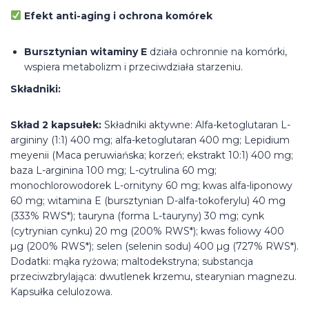
Efekt anti-aging i ochrona komórek
Bursztynian witaminy E
działa ochronnie na komórki,
wspiera metabolizm i przeciwdziała starzeniu.
Składniki:
Skład 2 kapsułek:
Składniki aktywne: Alfa-ketoglutaran L-
argininy (1:1) 400 mg; alfa-ketoglutaran 400 mg; Lepidium
meyenii (Maca peruwiańska; korzeń; ekstrakt 10:1) 400 mg;
baza L-arginina 100 mg; L-cytrulina 60 mg;
monochlorowodorek L-ornityny 60 mg; kwas alfa-liponowy
60 mg; witamina E (bursztynian D-alfa-tokoferylu) 40 mg
(333% RWS*); tauryna (forma L-tauryny) 30 mg; cynk
(cytrynian cynku) 20 mg (200% RWS*); kwas foliowy 400
µg (200% RWS*); selen (selenin sodu) 400 µg (727% RWS*).
Dodatki: mąka ryżowa; maltodekstryna; substancja
przeciwzbrylająca: dwutlenek krzemu, stearynian magnezu.
Kapsułka celulozowa.