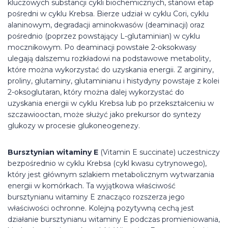
kluczowych substancji cykli biochemicznych, stanowi etap
pośredni w cyklu Krebsa. Bierze udział w cyklu Cori, cyklu
alaninowym, degradacji aminokwasów (deaminacji) oraz
pośrednio (poprzez powstający L-glutaminian) w cyklu
mocznikowym. Po deaminacji powstałe 2-oksokwasy
ulegają dalszemu rozkładowi na podstawowe metabolity,
które można wykorzystać do uzyskania energii. Z argininy,
proliny, glutaminy, glutaminianu i histydyny powstaje z kolei
2-oksoglutaran, który można dalej wykorzystać do
uzyskania energii w cyklu Krebsa lub po przekształceniu w
szczawiooctan, może służyć jako prekursor do syntezy
glukozy w procesie glukoneogenezy.
Bursztynian witaminy E
(Vitamin E succinate) uczestniczy
bezpośrednio w cyklu Krebsa (cykl kwasu cytrynowego),
który jest głównym szlakiem metabolicznym wytwarzania
energii w komórkach. Ta wyjątkowa właściwość
bursztynianu witaminy E znacząco rozszerza jego
właściwości ochronne. Kolejną pozytywną cechą jest
działanie bursztynianu witaminy E podczas promieniowania,