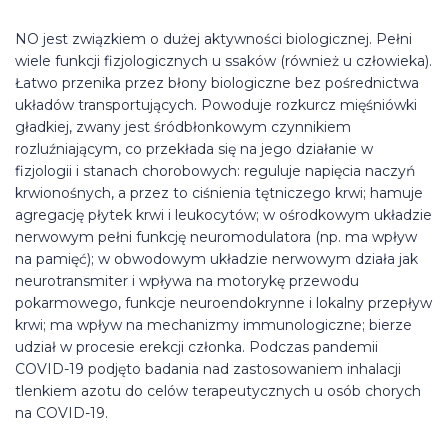
NO jest związkiem o dużej aktywności biologicznej. Pełni
wiele funkcji fizjologicznych u ssaków (również u człowieka).
Łatwo przenika przez błony biologiczne bez pośrednictwa
układów transportujących. Powoduje rozkurcz mięśniówki
gładkiej, zwany jest śródbłonkowym czynnikiem
rozluźniającym, co przekłada się na jego działanie w
fizjologii i stanach chorobowych: reguluje napięcia naczyń
krwionośnych, a przez to ciśnienia tętniczego krwi; hamuje
agregację płytek krwi i leukocytów; w ośrodkowym układzie
nerwowym pełni funkcję neuromodulatora (np. ma wpływ
na pamięć); w obwodowym układzie nerwowym działa jak
neurotransmiter i wpływa na motorykę przewodu
pokarmowego, funkcje neuroendokrynne i lokalny przepływ
krwi; ma wpływ na mechanizmy immunologiczne; bierze
udział w procesie erekcji członka. Podczas pandemii
COVID-19 podjęto badania nad zastosowaniem inhalacji
tlenkiem azotu do celów terapeutycznych u osób chorych
na COVID-19.