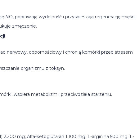
ję NO, poprawiają wydolność i przyspieszają regenerację mięśni.
ukuje zmęczenie.
cji
ład nerwowy, odpornościowy i chronią komórki przed stresem
zczanie organizmu z toksyn.
órki, wspiera metabolizm i przeciwdziała starzeniu.
:1) 2.200 mg; Alfa-ketoglutaran 1.100 mg; L-arginina 500 mg; L-