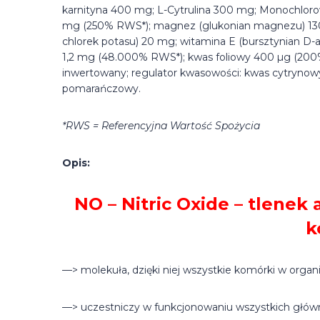
karnityna 400 mg; L-Cytrulina 300 mg; Monochlor
mg (250% RWS*); magnez (glukonian magnezu) 130 
chlorek potasu) 20 mg; witamina E (bursztynian D-
1,2 mg (48.000% RWS*); kwas foliowy 400 µg (200%
inwertowany; regulator kwasowości: kwas cytrynowy;
pomarańczowy.
*RWS = Referencyjna Wartość Spożycia
Opis:
NO – Nitric Oxide – tlenek
k
—> molekuła, dzięki niej wszystkie komórki w orga
—> uczestniczy w funkcjonowaniu wszystkich głów