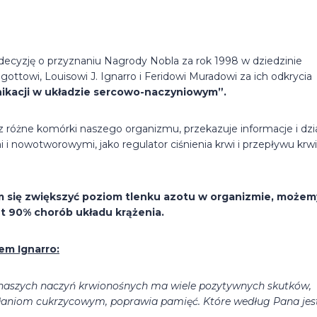
 decyzję o przyznaniu Nagrody Nobla za rok 1998 w dziedzinie
gottowi, Louisowi J. Ignarro i Feridowi Muradowi za ich odkrycia
nikacji w układzie sercowo-naczyniowym”.
ez różne komórki naszego organizmu, przekazuje informacje i dzi
i nowotworowymi, jako regulator ciśnienia krwi i przepływu krw
nam się zwiększyć poziom tlenku azotu w organizmie, możem
 90% chorób układu krążenia.
em Ignarro:
ę naszych naczyń krwionośnych ma wiele pozytywnych skutków,
wikłaniom cukrzycowym, poprawia pamięć. Które według Pana jes