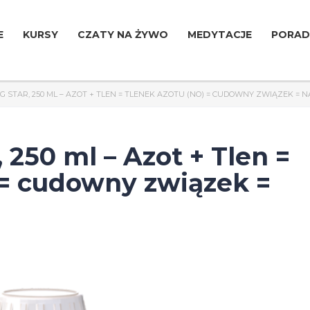
E
KURSY
CZATY NA ŻYWO
MEDYTACJE
PORAD
KG STAR, 250 ML – AZOT + TLEN = TLENEK AZOTU (NO) = CUDOWNY ZWIĄZEK =
250 ml – Azot + Tlen =
 = cudowny związek =