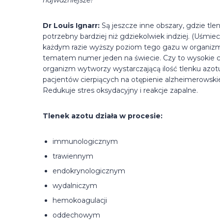
najważniejsze?
Dr Louis Ignarr:
Są jeszcze inne obszary, gdzie tle
potrzebny bardziej niż gdziekolwiek indziej. (Uśmi
każdym razie wyższy poziom tego gazu w organizmie
tematem numer jeden na świecie. Czy to wysokie ciś
organizm wytworzy wystarczającą ilość tlenku azot
pacjentów cierpiących na otępienie alzheimerowsk
Redukuje stres oksydacyjny i reakcje zapalne.
Tlenek azotu działa w procesie:
immunologicznym
trawiennym
endokrynologicznym
wydalniczym
hemokoagulacji
oddechowym