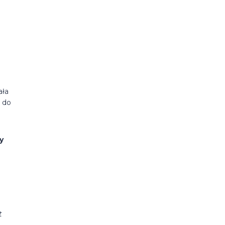
ała
i do
y
t