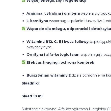
Więcej energii, siły i regeneracji
Arginina, cytrulina i ornityna
wspierają produkc
L-karnityna
wspomaga spalanie tłuszczów i red
Wsparcie dla mózgu, odporności i detoksyka
Witamina B12, C, E i kwas foliowy
wspierają uk
oksydacyjnym.
Ornityna i alfa-ketoglutaran
wspomagają oczys
Efekt anti-aging i ochrona komórek
Bursztynian witaminy E
działa ochronnie na kom
Składniki:
Skład 10 ml:
Substancje aktywne: Alfa-ketoglutaran L-argininy (1