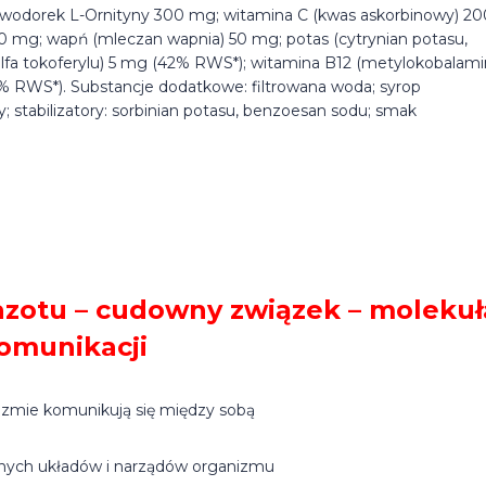
owodorek L-Ornityny 300 mg; witamina C (kwas askorbinowy) 20
mg; wapń (mleczan wapnia) 50 mg; potas (cytrynian potasu,
alfa tokoferylu) 5 mg (42% RWS*); witamina B12 (metylokobalami
 RWS*). Substancje dodatkowe: filtrowana woda; syrop
 stabilizatory: sorbinian potasu, benzoesan sodu; smak
 azotu – cudowny związek – molekuł
omunikacji
nizmie komunikują się między sobą
nych układów i narządów organizmu