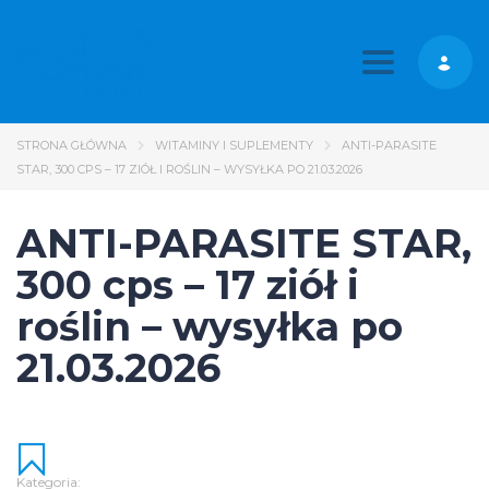
Toggle nav
STRONA GŁÓWNA
WITAMINY I SUPLEMENTY
ANTI-PARASITE
STAR, 300 CPS – 17 ZIÓŁ I ROŚLIN – WYSYŁKA PO 21.03.2026
ANTI-PARASITE STAR,
300 cps – 17 ziół i
roślin – wysyłka po
21.03.2026
Kategoria: