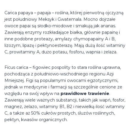
Carica papaya – papaja – roślina, której pierwotną ojczyzną
jest południowy Meksyk i Gwatemala. Mocno dojrzałe
owoce papai są słodko-miodowe i smakują jak ananas.
Zawierają enzymy rozkładające białka, głównie papainę i
inne podobne proteazy, amylazy chymopapainy A i B,
lizozym, lipazę i pektynoesterazę. Mają dużą ilość witaminy
C, prowitaminy A, dużo potasu, fosforu, wapnia i żelaza.
Ficus carica – figowiec pospolity to stara roślina uprawna,
pochodząca z południowo-wschodniego regionu Azji
Mniejszej. Figi są popularnymi owocami egzotycznymi,
jednak w medycynie i farmacji są szczególnie cenione ze
względu na swój wpływ na
prawidłowe trawienie
.
Zawierają wiele ważnych substancji, takich jak wapń, fosfor,
magnez, żelazo, witaminy B1, B2 i niewielką ilość witaminy
C, a także aż 50% cukrów prostych, śluzów roślinnych,
pektyn, kwasów organicznych.