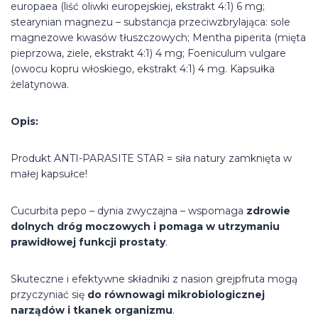
europaea (liść oliwki europejskiej, ekstrakt 4:1) 6 mg;
stearynian magnezu – substancja przeciwzbrylająca: sole
magnezowe kwasów tłuszczowych; Mentha piperita (mięta
pieprzowa, ziele, ekstrakt 4:1) 4 mg; Foeniculum vulgare
(owocu kopru włoskiego, ekstrakt 4:1) 4 mg. Kapsułka
żelatynowa.
Opis:
Produkt ANTI-PARASITE STAR = siła natury zamknięta w
małej kapsułce!
Cucurbita pepo – dynia zwyczajna – wspomaga
zdrowie
dolnych dróg moczowych i pomaga w utrzymaniu
prawidłowej funkcji prostaty
.
Skuteczne i efektywne składniki z nasion grejpfruta mogą
przyczyniać się
do równowagi mikrobiologicznej
narządów i tkanek organizmu
.