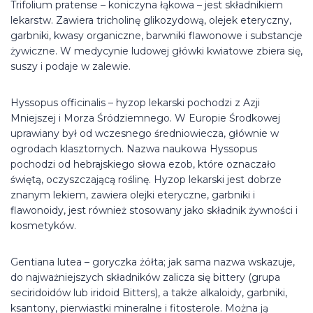
Trifolium pratense – koniczyna łąkowa – jest składnikiem
lekarstw. Zawiera tricholinę glikozydową, olejek eteryczny,
garbniki, kwasy organiczne, barwniki flawonowe i substancje
żywiczne. W medycynie ludowej główki kwiatowe zbiera się,
suszy i podaje w zalewie.
Hyssopus officinalis – hyzop lekarski pochodzi z Azji
Mniejszej i Morza Śródziemnego. W Europie Środkowej
uprawiany był od wczesnego średniowiecza, głównie w
ogrodach klasztornych. Nazwa naukowa Hyssopus
pochodzi od hebrajskiego słowa ezob, które oznaczało
świętą, oczyszczającą roślinę. Hyzop lekarski jest dobrze
znanym lekiem, zawiera olejki eteryczne, garbniki i
flawonoidy, jest również stosowany jako składnik żywności i
kosmetyków.
Gentiana lutea – goryczka żółta; jak sama nazwa wskazuje,
do najważniejszych składników zalicza się bittery (grupa
seciridoidów lub iridoid Bitters), a także alkaloidy, garbniki,
ksantony, pierwiastki mineralne i fitosterole. Można ją