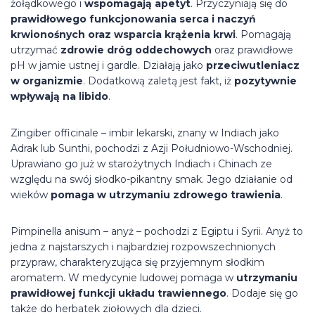
żołądkowego i
wspomagają apetyt
. Przyczyniają się do
prawidłowego funkcjonowania serca i naczyń
krwionośnych oraz wsparcia krążenia krwi
. Pomagają
utrzymać
zdrowie dróg oddechowych
oraz prawidłowe
pH w jamie ustnej i gardle. Działają jako
przeciwutleniacz
w organizmie
. Dodatkową zaletą jest fakt, iż
pozytywnie
wpływają na libido
.
Zingiber officinale – imbir lekarski, znany w Indiach jako
Adrak lub Sunthi, pochodzi z Azji Południowo-Wschodniej.
Uprawiano go już w starożytnych Indiach i Chinach ze
względu na swój słodko-pikantny smak. Jego działanie od
wieków
pomaga w utrzymaniu zdrowego trawienia
.
Pimpinella anisum – anyż – pochodzi z Egiptu i Syrii. Anyż to
jedna z najstarszych i najbardziej rozpowszechnionych
przypraw, charakteryzująca się przyjemnym słodkim
aromatem. W medycynie ludowej pomaga w
utrzymaniu
prawidłowej funkcji układu trawiennego
. Dodaje się go
także do herbatek ziołowych dla dzieci.