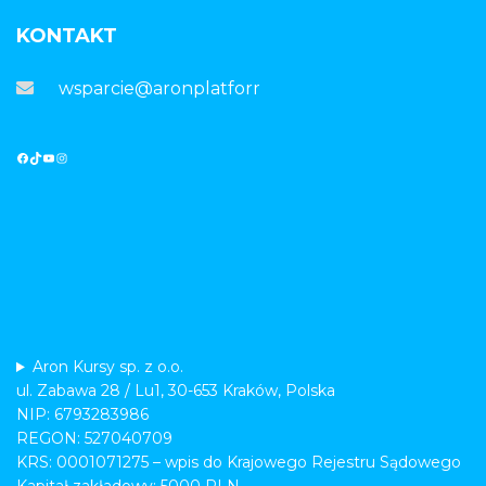
KONTAKT
wsparcie@aronplatforma.pl
Aron Kursy sp. z o.o.
ul. Zabawa 28 / Lu1, 30-653 Kraków, Polska
NIP: 6793283986
REGON: 527040709
KRS: 0001071275 – wpis do Krajowego Rejestru Sądowego