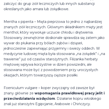
zaliczyć do grup ziół leczniczych lub innych substancji
określanych jako amara lub żołądkowe.
Mentha x piperita – Mięta pieprzowa to jedno z najbardziej
znanych ziół leczniczych. Głównym składnikiem mięty jest
menthol, który wywołuje uczucie chłodu i drętwienia.
Stosowany zewnętrznie doskonale sprawdza się zatem jako
wywar do płukania przy bólach zębów i dziąseł,
jednocześnie zapewniając przyjemny i świeży oddech. W
medycynie ludowej mięta była stosowana „na żołądek” i „na
trawienie” już od czasów starożytnych. Filiżanka herbaty
miętowej wpływa korzystnie w dzień powszedni, ale
stosowana może być z powodzeniem przy uroczystych
okazjach, którym towarzyszą cięższe posiłki.
Foeniculum vulgare – koper zwyczajny od zawsze był
znany głównie ze
wspomagania prawidłowej pracy jelit i
przeciwdziałania wzdęciom
. Działanie kopru włoskiego
znali już starożytni Egipcjanie, Arabowie i Chińczycy.