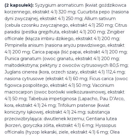
(2 kapsułek):
Syzygium aromaticum (kwiat goździkowca
korzennego, ekstrakt 4:1) 320 mg; Cucurbita pepo (nasiona
dyni zwyczajnej, ekstrakt 4:1) 250 mg; Allium sativum
(cebula czosnku zwyczajnego, ekstrakt 4:1) 250 mg; Citrus
paradisi (pestka grejpfruta, ekstrakt 4:1) 200 mg; Zingiber
officinale (kłącza imbiru dzikiego, ekstrakt 4:1) 200 mg;
Pimpinella anisum (nasiona anyżu prawdziwego, ekstrakt
4:1) 200 mg; Carica papaja (liść papai, ekstrakt 4:1) 200 mg;
Punica granatum (owoc granatu, ekstrakt 4:1) 200 mg;
maltodekstryna; pektyny z owoców cytrusowych 80,5 mg;
Juglans cinerea (kora, orzech szary, ekstrakt 4:1) 112,4 mg;
nasiona cytrusowe (ekstrakt 4:1) 60 mg; Ficus carica (owoc
figowca pospolitego, ekstrakt 4:1) 50 mg; Vaccinium
macrocarpon (owoc borówki wielkożurawinowej, ekstrakt
4:1) 50 mg; Tabebuia impetiginosa (Lapacho, Pau D’Arco,
kora, ekstrakt 4:1) 24 mg; Trifolium pratense (kwiat
koniczyny łąkowej, ekstrakt 4:1) 24 mg; substancja
przeciwzbrylająca: dwutlenek krzemu; Gentiana lutea
(korzeń, goryczka żółta, ekstrakt 4:1) 6 mg; Hyssopus
officinalis (hyzop lekarski, ziele, ekstrakt 4:1) 6 mg; Olea