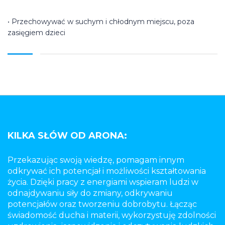
• Przechowywać w suchym i chłodnym miejscu, poza
zasięgiem dzieci
KILKA SŁÓW OD ARONA:
Przekazując swoją wiedzę, pomagam innym
odkrywać ich potencjał i możliwości kształtowania
życia. Dzięki pracy z energiami wspieram ludzi w
odnajdywaniu siły do zmiany, odkrywaniu
potencjałów oraz tworzeniu dobrobytu. Łącząc
świadomość ducha i materii, wykorzystuję zdolności