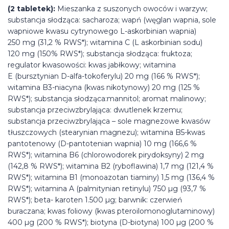
(2 tabletek):
Mieszanka z suszonych owoców i warzyw;
substancja słodząca: sacharoza; wapń (węglan wapnia, sole
wapniowe kwasu cytrynowego L-askorbinian wapnia)
250 mg (31,2 % RWS*); witamina C (L askorbinian sodu)
120 mg (150% RWS*); substancja słodząca: fruktoza;
regulator kwasowości: kwas jabłkowy; witamina
E (bursztynian D-alfa-tokoferylu) 20 mg (166 % RWS*);
witamina B3-niacyna (kwas nikotynowy) 20 mg (125 %
RWS*); substancja słodząca:mannitol; aromat malinowy;
substancja przeciwzbrylająca: dwutlenek krzemu;
substancja przeciwzbrylająca – sole magnezowe kwasów
tłuszczowych (stearynian magnezu); witamina B5-kwas
pantotenowy (D-pantotenian wapnia) 10 mg (166,6 %
RWS*); witamina B6 (chlorowodorek pirydoksyny) 2 mg
(142,8 % RWS*); witamina B2 (ryboflawina) 1,7 mg (121,4 %
RWS*); witamina B1 (monoazotan tiaminy) 1,5 mg (136,4 %
RWS*); witamina A (palmitynian retinylu) 750 µg (93,7 %
RWS*); beta- karoten 1.500 µg; barwnik: czerwień
buraczana; kwas foliowy (kwas pteroilomonoglutaminowy)
400 µg (200 % RWS*); biotyna (D-biotyna) 100 µg (200 %