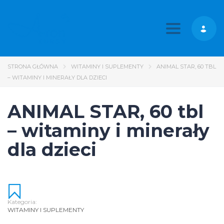
Toggle nav
STRONA GŁÓWNA
WITAMINY I SUPLEMENTY
ANIMAL STAR, 60 TBL
– WITAMINY I MINERAŁY DLA DZIECI
ANIMAL STAR, 60 tbl
– witaminy i minerały
dla dzieci
Kategoria:
WITAMINY I SUPLEMENTY