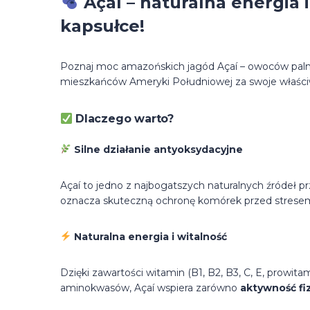
Açaí – naturalna energia
kapsułce!
Poznaj moc amazońskich jagód Açaí – owoców pa
mieszkańców Ameryki Południowej za swoje właści
Dlaczego warto?
Silne działanie antyoksydacyjne
Açaí to jedno z najbogatszych naturalnych źródeł 
oznacza skuteczną ochronę komórek przed stresem
Naturalna energia i witalność
Dzięki zawartości witamin (B1, B2, B3, C, E, prowi
aminokwasów, Açaí wspiera zarówno
aktywność fi