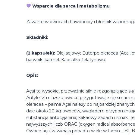
Wsparcie dla serca i metabolizmu
Zawarte w owocach flawonoidy i błonnik wspomagają
Składniki:
(2 kapsułek):
Olej sojowy
; Euterpe oleracea (Acai, 
barwnik: karmel. Kapsułka żelatynowa.
Opis:
Açaí to wysokie, przeważnie silnie rozgałęziające s
Antyle. Z miąższu owocu przygotowuje się smaczne
oleracea – palma Açaí należy do najbardziej znanyc
daje około 20 kg owoców, wyglądem przypominającyc
substancja antocyjanina, kakaowy zapach i smak. T
najwyższych liczb ORAC (oxygen radical absorbance
Owoce açai zawierają ponadto wiele witamin – B1, B