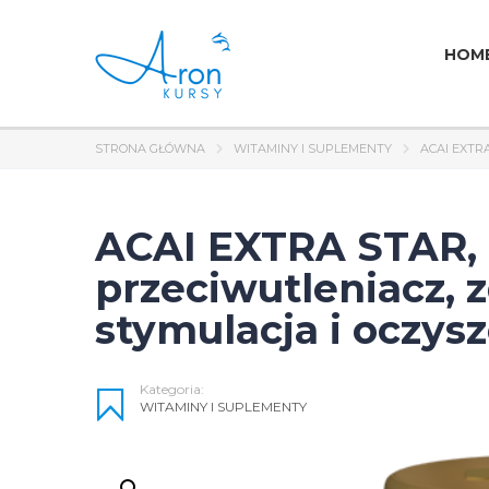
HOM
STRONA GŁÓWNA
WITAMINY I SUPLEMENTY
ACAI EXTR
ACAI EXTRA STAR, 
przeciwutleniacz, 
stymulacja i oczys
Kategoria:
WITAMINY I SUPLEMENTY