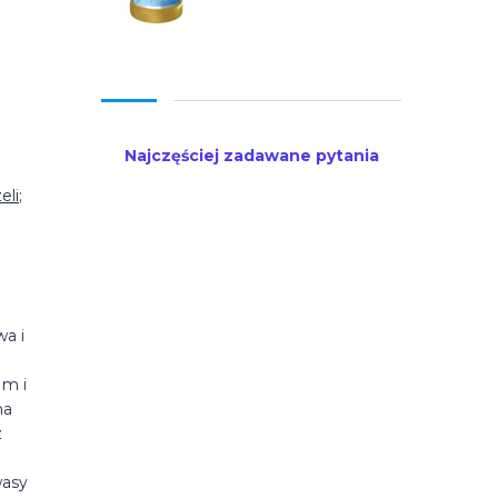
Najczęściej zadawane pytania
eli
;
wa i
 m i
na
z
.
wasy