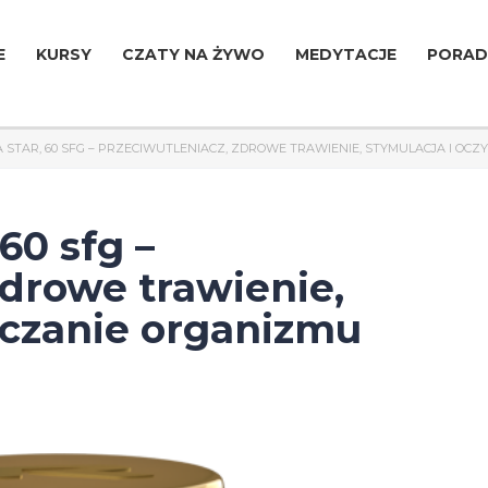
E
KURSY
CZATY NA ŻYWO
MEDYTACJE
PORAD
A STAR, 60 SFG – PRZECIWUTLENIACZ, ZDROWE TRAWIENIE, STYMULACJA I OC
60 sfg –
zdrowe trawienie,
zczanie organizmu