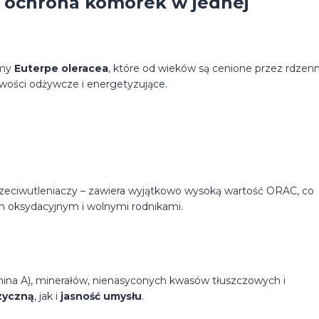
 i ochrona komórek w jednej
lmy
Euterpe oleracea
, które od wieków są cenione przez rdzen
wości odżywcze i energetyzujące.
przeciwutleniaczy – zawiera wyjątkowo wysoką wartość ORAC, co
 oksydacyjnym i wolnymi rodnikami.
tamina A), minerałów, nienasyconych kwasów tłuszczowych i
zyczną
, jak i
jasność umysłu
.