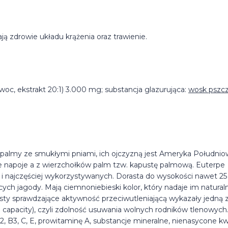
 zdrowie układu krążenia oraz trawienie.
owoc, ekstrakt 20:1) 3.000 mg; substancja glazurująca:
wosk pszcz
ię palmy ze smukłymi pniami, ich ojczyzną jest Ameryka Południo
 napoje a z wierzchołków palm tzw. kapustę palmową. Euterpe
h i najczęściej wykorzystywanych. Dorasta do wysokości nawet 25
h jagody. Mają ciemnoniebieski kolor, który nadaje im natural
esty sprawdzające aktywność przeciwutleniającą wykazały jedną 
 capacity), czyli zdolność usuwania wolnych rodników tlenowych
2, B3, C, E, prowitaminę A, substancje mineralne, nienasycone k