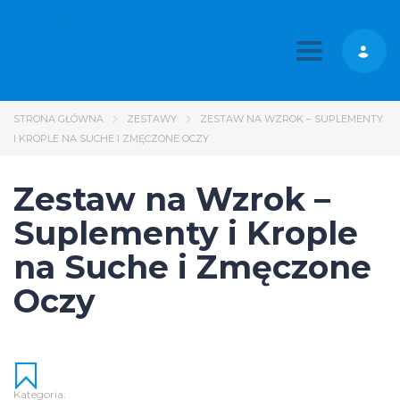
Toggle nav
STRONA GŁÓWNA
ZESTAWY
ZESTAW NA WZROK – SUPLEMENTY
I KROPLE NA SUCHE I ZMĘCZONE OCZY
Zestaw na Wzrok –
Suplementy i Krople
na Suche i Zmęczone
Oczy
Kategoria: