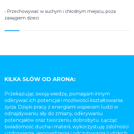
• Przechowywać w suchym i chłodnym miejscu, poza
zasięgiem dzieci
KILKA SŁÓW OD ARONA:
Przekazując swoją wiedzę, pomagam innym
odkrywać ich potencjał i możliwości kształtowania
życia. Dzięki pracy z energiami wspieram ludzi w
odnajdywaniu siły do zmiany, odkrywaniu
potencjałów oraz tworzeniu dobrobytu. Łącząc
świadomość ducha i materii, wykorzystuję zdolności
uzdrowienia, jasnowidzenia i odczytywania ludzkich