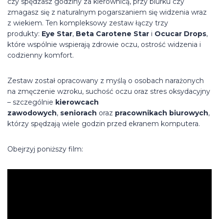
czy spędzasz godziny za kierownicą, przy biurku czy
zmagasz się z naturalnym pogarszaniem się widzenia wraz
z wiekiem. Ten kompleksowy zestaw łączy trzy
produkty:
Eye Star
,
Beta Carotene Star
i
Ocucar Drops
,
które wspólnie wspierają zdrowie oczu, ostrość widzenia i
codzienny komfort.
Zestaw został opracowany z myślą o osobach narażonych
na zmęczenie wzroku, suchość oczu oraz stres oksydacyjny
– szczególnie
kierowcach
zawodowych
,
seniorach
oraz
pracownikach biurowych
,
którzy spędzają wiele godzin przed ekranem komputera.
Obejrzyj poniższy film: