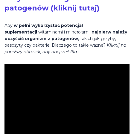
patogenów (kliknij tutaj)
Aby
w pełni wykorzystać potencjał
suplementacji
witaminami i minerałami,
najpierw należy
oczyścić organizm z patogenów
, takich jak grzyby,
pasożyty czy bakterie. Dlaczego to takie ważne?
Kliknij na
poniższy obrazek, aby obejrzeć film.