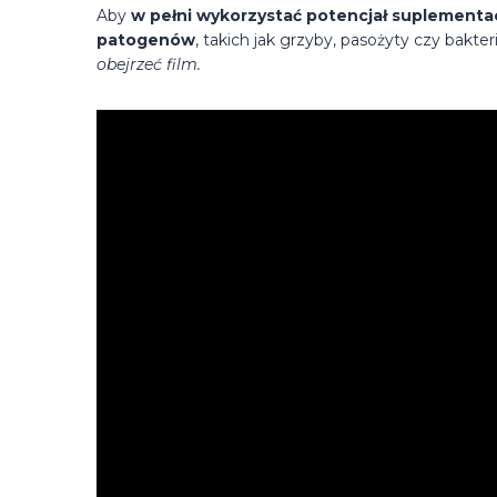
Aby
w pełni wykorzystać potencjał suplementac
patogenów
, takich jak grzyby, pasożyty czy bakte
obejrzeć film.