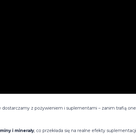
re dostarczamy z pożywieniem i suplementami – zanim trafią on
miny i minerały
, co przekłada się na realne efekty suplementacji