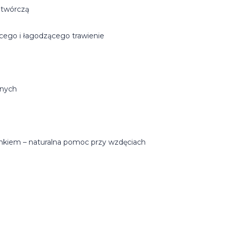
otwórczą
ącego i łagodzącego trawienie
nnych
ankiem – naturalna pomoc przy wzdęciach