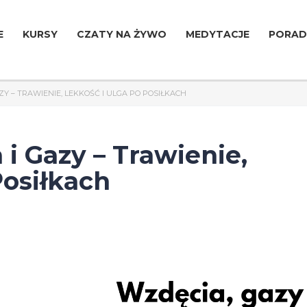
E
KURSY
CZATY NA ŻYWO
MEDYTACJE
PORAD
Y – TRAWIENIE, LEKKOŚĆ I ULGA PO POSIŁKACH
i Gazy – Trawienie,
Posiłkach