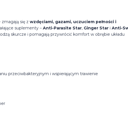
e zmagają się z
wzdęciami, gazami, uczuciem pełności i
ziałające suplementy –
Anti-Parasite Star
,
Ginger Star
i
Anti-Sw
 łagodzą skurcze i pomagają przywrócić komfort w obrębie układu
aniu przeciwbakteryjnym i wspierającym trawienie
per