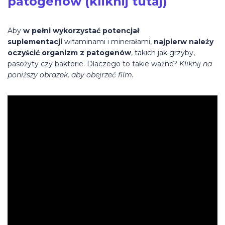
patogenów (kliknij tutaj)
Aby
w pełni wykorzystać potencjał
suplementacji
witaminami i minerałami,
najpierw należy
oczyścić organizm z patogenów
, takich jak grzyby,
pasożyty czy bakterie. Dlaczego to takie ważne?
Kliknij na
poniższy obrazek, aby obejrzeć film.