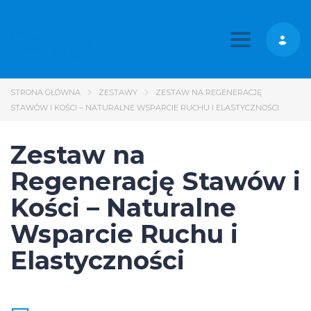
Toggle nav
STRONA GŁÓWNA
ZESTAWY
ZESTAW NA REGENERACJĘ
STAWÓW I KOŚCI – NATURALNE WSPARCIE RUCHU I ELASTYCZNOŚCI
Zestaw na
Regenerację Stawów i
Kości – Naturalne
Wsparcie Ruchu i
Elastyczności