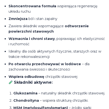
Skoncentrowana formuła
wspierająca regenerację
układu ruchu
Zmniejsza
ból i stan zapalny
Zawiera składniki wspomagające
odtworzenie
powierzchni stawowych
Wzmacnia i chroni stawy
, poprawiając ich elastyczność
i ruchomość
Idealny dla osób aktywnych fizycznie, starszych oraz w
trakcie rekonwalescencji
Po otwarciu przechowywać w lodówce
– dla
zachowania świeżości i skuteczności
Wspiera odbudowę
chrząstki stawowej
Składniki aktywne:
Glukozamina
– naturalny składnik chrząstki stawowej.
Chondroityna
– wspiera strukturę chrząstki.
MSM (metylosulfonylometan)
– źródło siarki