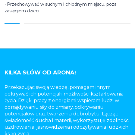
• Przechowywać w suchym i chłodnym miejscu, poza
zasięgiem dzieci
KILKA SŁÓW OD ARONA:
Przekazując swoją wiedzę, pomagam innym
odkrywać ich potencjał i możliwości kształtowania
życia. Dzięki pracy z energiami wspieram ludzi w
odnajdywaniu siły do zmiany, odkrywaniu
potencjałów oraz tworzeniu dobrobytu. Łącząc
świadomość ducha i materii, wykorzystuję zdolności
uzdrowienia, jasnowidzenia i odczytywania ludzkich
ksiąg życia.