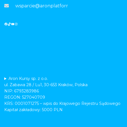
wsparcie@aronplatforma.pl
Aron Kursy sp. z o.o.
ul. Zabawa 28 / Lu1, 30-653 Kraków, Polska
NIP: 6793283986
REGON: 527040709
KRS: 0001071275 – wpis do Krajowego Rejestru Sądowego
Kapitał zakładowy: 5000 PLN