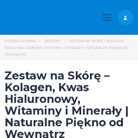
Toggle nav
STRONA GŁÓWNA
ZESTAWY
ZESTAW NA SKÓRĘ – KOLAGEN,
KWAS HIALURONOWY, WITAMINY I MINERAŁY | NATURALNE PIĘKNO OD
WEWNĄTRZ
Zestaw na Skórę –
Kolagen, Kwas
Hialuronowy,
Witaminy i Minerały |
Naturalne Piękno od
Wewnątrz