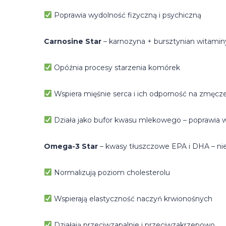
Poprawia wydolność fizyczną i psychiczną
Carnosine Star
– karnozyna + bursztynian witamin
Opóźnia procesy starzenia komórek
Wspiera mięśnie serca i ich odporność na zmęcz
Działa jako bufor kwasu mlekowego – poprawia 
Omega-3 Star
– kwasy tłuszczowe EPA i DHA – ni
Normalizują poziom cholesterolu
Wspierają elastyczność naczyń krwionośnych
Działają przeciwzapalnie i przeciwzakrzepowo