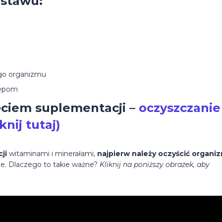
estawu:
ego organizmu
zepom
ęciem suplementacji –
oczyszczanie
nij tutaj)
ji
witaminami i minerałami,
najpierw należy oczyścić organi
rie. Dlaczego to takie ważne?
Kliknij na poniższy obrazek, aby