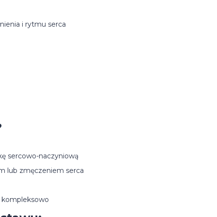
śnienia i rytmu serca
?
tykę sercowo-naczyniową
em lub zmęczeniem serca
 i kompleksowo