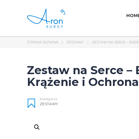
HOM
STRONA GŁÓWNA
ZESTAWY
ZESTAW NA SERCE – ENE
Zestaw na Serce –
Krążenie i Ochron
Kategoria:
ZESTAWY