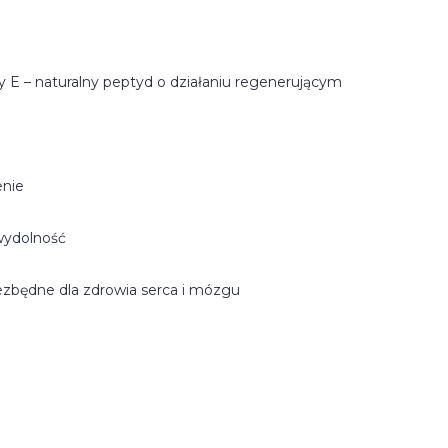
y E – naturalny peptyd o działaniu regenerującym
enie
wydolność
ezbędne dla zdrowia serca i mózgu