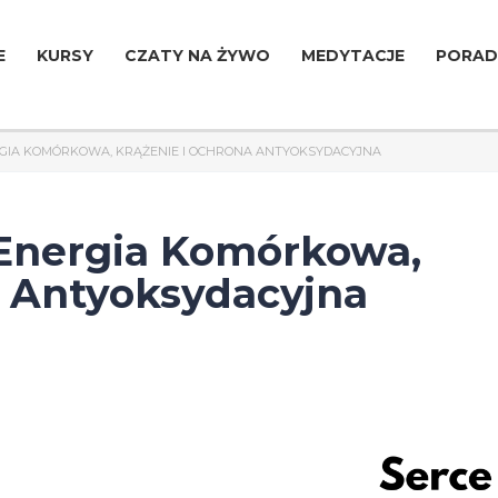
E
KURSY
CZATY NA ŻYWO
MEDYTACJE
PORAD
RGIA KOMÓRKOWA, KRĄŻENIE I OCHRONA ANTYOKSYDACYJNA
 Energia Komórkowa,
a Antyoksydacyjna