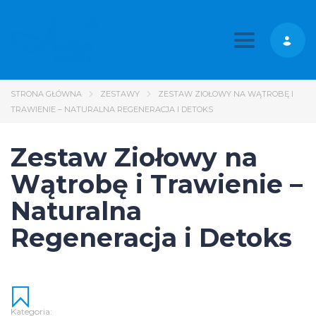
Toggle nav
STRONA GŁÓWNA
ZESTAWY
ZESTAW ZIOŁOWY NA WĄTROBĘ I
TRAWIENIE – NATURALNA REGENERACJA I DETOKS
Zestaw Ziołowy na
Wątrobę i Trawienie –
Naturalna
Regeneracja i Detoks
Kategoria: