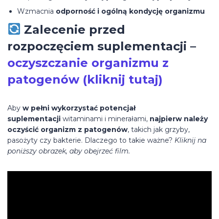
Wzmacnia
odporność i ogólną kondycję organizmu
Zalecenie przed
rozpoczęciem suplementacji –
oczyszczanie organizmu z
patogenów (kliknij tutaj)
Aby
w pełni wykorzystać potencjał
suplementacji
witaminami i minerałami,
najpierw należy
oczyścić organizm z patogenów
, takich jak grzyby,
pasożyty czy bakterie. Dlaczego to takie ważne?
Kliknij na
poniższy obrazek, aby obejrzeć film.