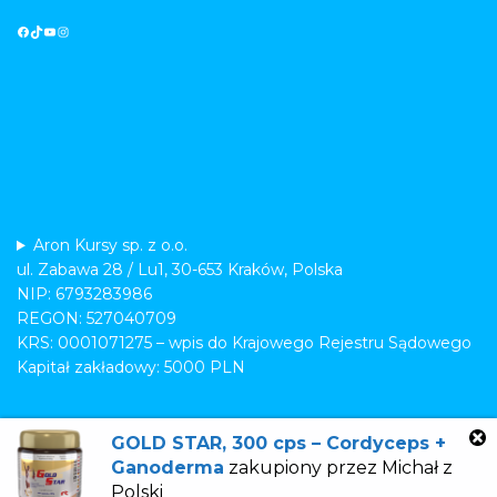
Aron Kursy sp. z o.o.
ul. Zabawa 28 / Lu1, 30-653 Kraków, Polska
NIP: 6793283986
REGON: 527040709
KRS: 0001071275 – wpis do Krajowego Rejestru Sądowego
Kapitał zakładowy: 5000 PLN
GOLD STAR, 300 cps – Cordyceps +
Ganoderma
zakupiony przez
Michał
z
Polski