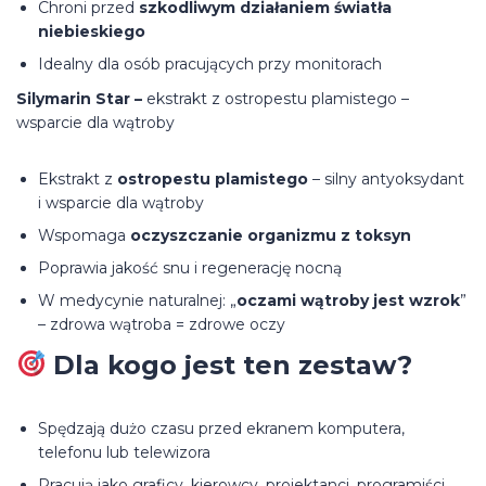
Chroni przed
szkodliwym działaniem światła
niebieskiego
Idealny dla osób pracujących przy monitorach
Silymarin Star –
ekstrakt z ostropestu plamistego –
wsparcie dla wątroby
Ekstrakt z
ostropestu plamistego
– silny antyoksydant
i wsparcie dla wątroby
Wspomaga
oczyszczanie organizmu z toksyn
Poprawia jakość snu i regenerację nocną
W medycynie naturalnej: „
oczami wątroby jest wzrok
”
– zdrowa wątroba = zdrowe oczy
Dla kogo jest ten zestaw?
Spędzają dużo czasu przed ekranem komputera,
telefonu lub telewizora
Pracują jako graficy, kierowcy, projektanci, programiści,