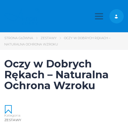
Toggle nav
STRONA GŁÓWNA
ZESTAWY
OCZY W DOBRYCH RĘKACH –
NATURALNA OCHRONA WZROKU
Oczy w Dobrych
Rękach – Naturalna
Ochrona Wzroku
Kategoria:
ZESTAWY