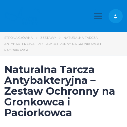
Toggle nav
STRONA GŁÓWNA
ZESTAWY
NATURALNA TARCZA
ANTYBAKTERYJNA – ZESTAW OCHRONNY NA GRONKOWCA I
PACIORKOWCA
Naturalna Tarcza
Antybakteryjna –
Zestaw Ochronny na
Gronkowca i
Paciorkowca