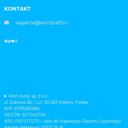
KONTAKT
wsparcie@aronplatforma.pl
Aron Kursy sp. z o.o.
ul. Zabawa 28 / Lu1, 30-653 Kraków, Polska
NIP: 6793283986
REGON: 527040709
KRS: 0001071275 – wpis do Krajowego Rejestru Sądowego
Kapitał zakładowy: 5000 PLN