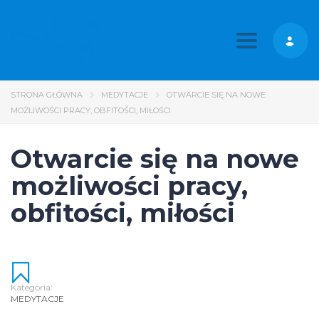
Toggle nav
STRONA GŁÓWNA
MEDYTACJE
OTWARCIE SIĘ NA NOWE
MOŻLIWOŚCI PRACY, OBFITOŚCI, MIŁOŚCI
Otwarcie się na nowe
możliwości pracy,
obfitości, miłości
Kategoria:
MEDYTACJE