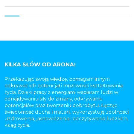
KILKA SŁÓW OD ARONA:
Przekazując swoją wiedzę, pomagam innym
odkrywać ich potencjał i możliwości kształtowania
życia. Dzięki pracy z energiami wspieram ludzi w
odnajdywaniu siły do zmiany, odkrywaniu
potencjałów oraz tworzeniu dobrobytu. Łącząc
świadomość ducha i materii, wykorzystuję zdolności
uzdrowienia, jasnowidzenia i odczytywania ludzkich
ksiąg życia.