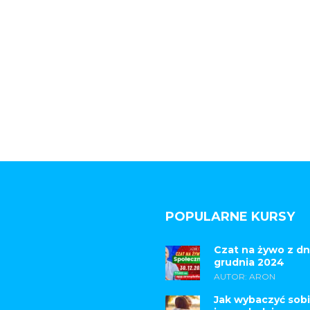
POPULARNE KURSY
Czat na żywo z dn
grudnia 2024
AUTOR: ARON
Jak wybaczyć sobi