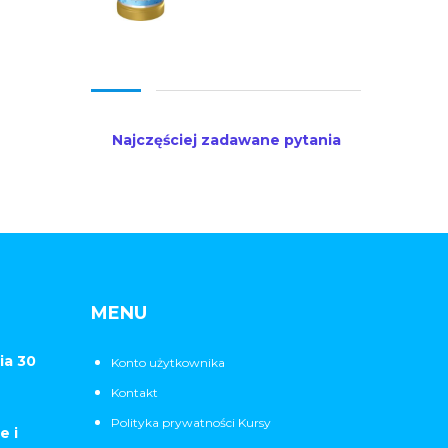
Najczęściej zadawane pytania
MENU
ia 30
Konto użytkownika
Kontakt
Polityka prywatności Kursy
e i