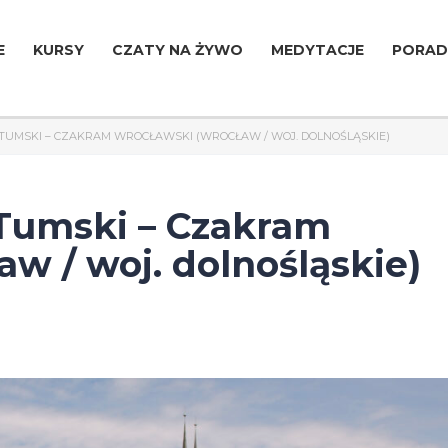
E
KURSY
CZATY NA ŻYWO
MEDYTACJE
PORAD
UMSKI – CZAKRAM WROCŁAWSKI (WROCŁAW / WOJ. DOLNOŚLĄSKIE)
Tumski – Czakram
w / woj. dolnośląskie)