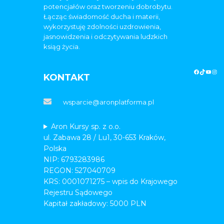
potencjałów oraz tworzeniu dobrobytu.
Łącząc świadomość ducha i materii,
wykorzystuję zdolności uzdrowienia,
jasnowidzenia i odczytywania ludzkich
ksiąg życia.
KONTAKT
wsparcie@aronplatforma.pl
Aron Kursy sp. z o.o.
ul. Zabawa 28 / Lu1, 30-653 Kraków,
Polska
NIP: 6793283986
REGON: 527040709
KRS: 0001071275 – wpis do Krajowego
Rejestru Sądowego
Kapitał zakładowy: 5000 PLN