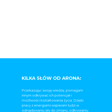
KILKA SŁÓW OD ARONA:
Przekazując swoją wiedzę, pomagam
innym odkrywać ich potencjał i
możliwości kształtowania życia. Dzięki
pracy z energiami wspieram ludzi w
odnajdywaniu siły do zmiany, odkrywaniu