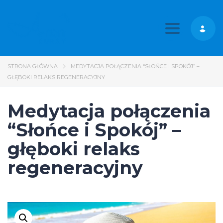
Toggle nav
STRONA GŁÓWNA
MEDYTACJA POŁĄCZENIA “SŁOŃCE I SPOKÓJ” –
GŁĘBOKI RELAKS REGENERACYJNY
Medytacja połączenia
“Słońce i Spokój” –
głęboki relaks
regeneracyjny