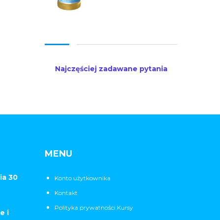
Najczęściej zadawane pytania
MENU
ia 30
Konto użytkownika
Kontakt
Polityka prywatności Kursy
e i