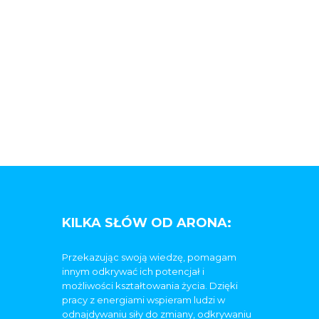
KILKA SŁÓW OD ARONA:
Przekazując swoją wiedzę, pomagam
innym odkrywać ich potencjał i
możliwości kształtowania życia. Dzięki
pracy z energiami wspieram ludzi w
odnajdywaniu siły do zmiany, odkrywaniu