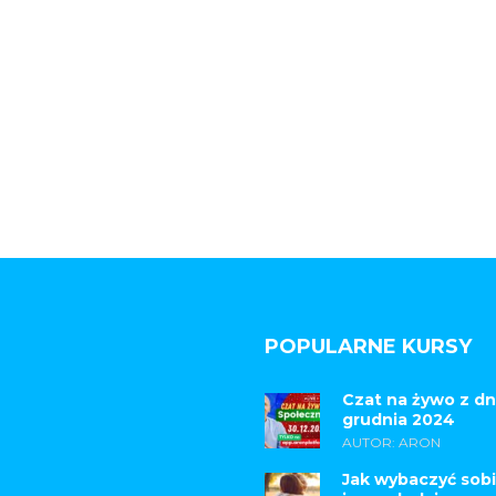
POPULARNE KURSY
Czat na żywo z dn
grudnia 2024
AUTOR: ARON
Jak wybaczyć sobi