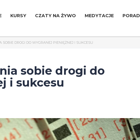
E
KURSY
CZATY NA ŻYWO
MEDYTACJE
PORAD
 SOBIE DROGI DO WYGRANEJ PIENIĘŻNEJ I SUKCESU
ia sobie drogi do
j i sukcesu