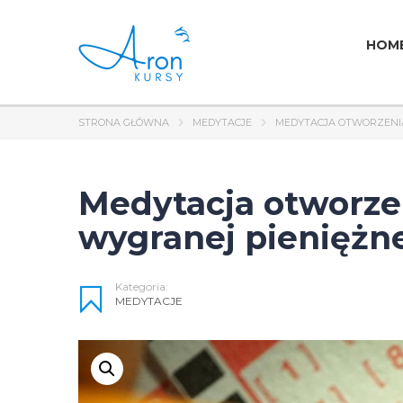
HOM
STRONA GŁÓWNA
MEDYTACJE
MEDYTACJA OTWORZENIA
Medytacja otworzen
wygranej pieniężne
Kategoria:
MEDYTACJE