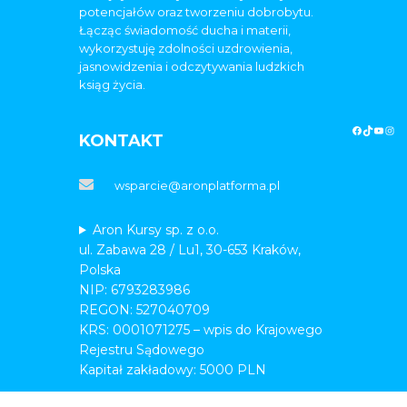
potencjałów oraz tworzeniu dobrobytu.
Łącząc świadomość ducha i materii,
wykorzystuję zdolności uzdrowienia,
jasnowidzenia i odczytywania ludzkich
ksiąg życia.
KONTAKT
wsparcie@aronplatforma.pl
Aron Kursy sp. z o.o.
ul. Zabawa 28 / Lu1, 30-653 Kraków,
Polska
NIP: 6793283986
REGON: 527040709
KRS: 0001071275 – wpis do Krajowego
Rejestru Sądowego
Kapitał zakładowy: 5000 PLN