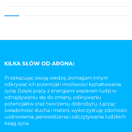
KILKA SŁÓW OD ARONA:
Przekazując swoją wiedzę, pomagam innym
odkrywać ich potencjał i możliwości kształtowania
życia. Dzięki pracy z energiami wspieram ludzi w
odnajdywaniu siły do zmiany, odkrywaniu
potencjałów oraz tworzeniu dobrobytu. Łącząc
świadomość ducha i materii, wykorzystuję zdolności
uzdrowienia, jasnowidzenia i odczytywania ludzkich
ksiąg życia.