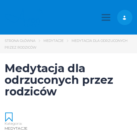
Toggle nav
STRONA GŁÓWNA
MEDYTACJE
MEDYTACJA DLA ODRZUCONYCH
PRZEZ RODZICÓW
Medytacja dla
odrzuconych przez
rodziców
Kategoria:
MEDYTACJE